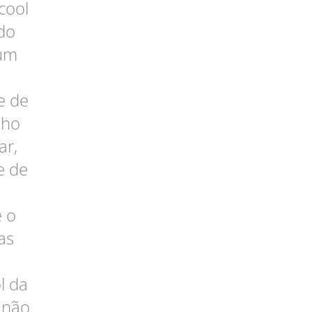
cool
rdo
 um
e de
lho
ar,
e de
é o
as
l da
r não