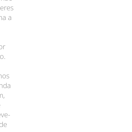
heres
ma a
or
o.
nos
inda
m,
e
eve-
de