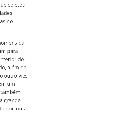
que coletou
dades
das no
 homens da
ram para
interior do
do, além de
o outro viés
rem um
es também
sa grande
sto que uma