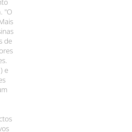
nto
. "O
 Mais
sinas
s de
ores
es.
) e
es
 um
ctos
vos