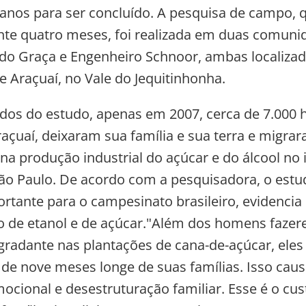
 anos para ser concluído. A pesquisa de campo, 
te quatro meses, foi realizada em duas comuni
redo Graça e Engenheiro Schnoor, ambas localiza
e Araçuaí, no Vale do Jequitinhonha.
dos do estudo, apenas em 2007, cerca de 7.000
raçuaí, deixaram sua família e sua terra e migra
na produção industrial do açúcar e do álcool no 
ão Paulo. De acordo com a pesquisadora, o estu
rtante para o campesinato brasileiro, evidencia 
o de etanol e de açúcar."Além dos homens faze
gradante nas plantações de cana-de-açúcar, el
 de nove meses longe de suas famílias. Isso cau
ocional e desestruturação familiar. Esse é o cu