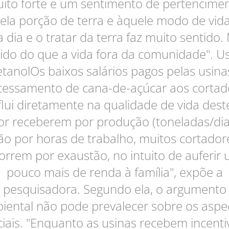
ito forte e um sentimento de pertencime
ela porção de terra e àquele modo de vida
a dia e o tratar da terra faz muito sentido.
ido do que a vida fora da comunidade". U
etanolOs baixos salários pagos pelas usina
cessamento de cana-de-açúcar aos cortad
flui diretamente na qualidade de vida dest
or receberem por produção (toneladas/dia
ão por horas de trabalho, muitos cortador
rrem por exaustão, no intuito de auferir
pouco mais de renda à família", expõe a
pesquisadora. Segundo ela, o argumento
iental não pode prevalecer sobre os aspe
ciais. "Enquanto as usinas recebem incenti