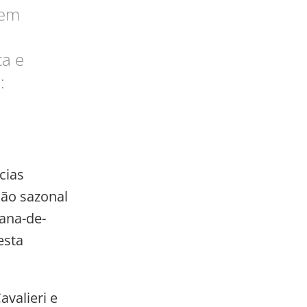
 em
ca e
:
cias
ção sazonal
ana-de-
esta
valieri e