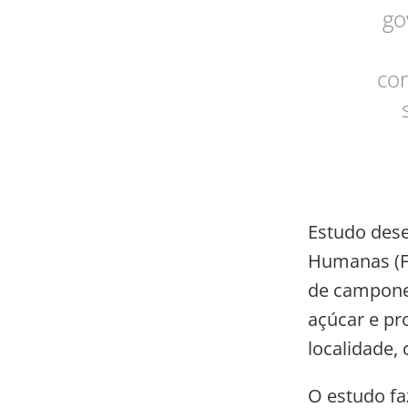
go
cor
Estudo dese
Humanas (FF
de campones
açúcar e pr
localidade,
O estudo fa