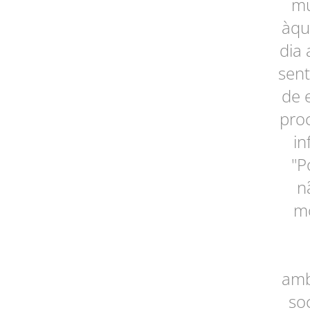
mu
àqu
dia 
sent
de 
pro
in
"P
n
mo
amb
so