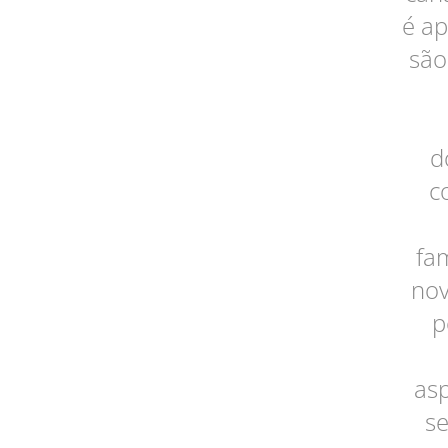
é ap
são
d
c
fa
nov
p
asp
s