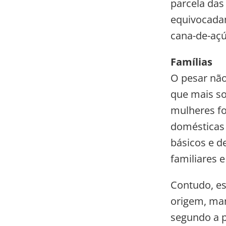
parcela das
equivocadam
cana-de-açúc
Famílias
O pesar não
que mais so
mulheres fo
domésticas 
básicos e d
familiares 
Contudo, es
origem, man
segundo a 