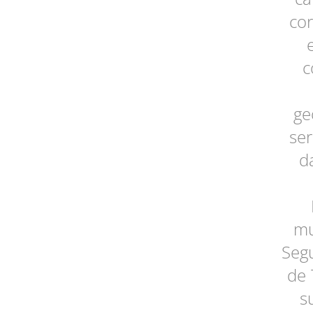
cor
c
ge
ser
d
mu
Seg
de 
s