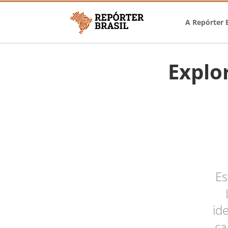
A Repórter B
Explo
Es
id
ca