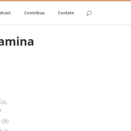
dcast
Contribua
Contato
tamina
ia,
P
 de
a o