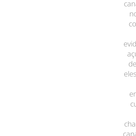
can
no
co
evi
aç
de
ele
em
c
cha
cana