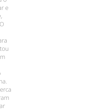
ar e
,
 O
ara
etou
em
o
ha.
erca
aram
ar