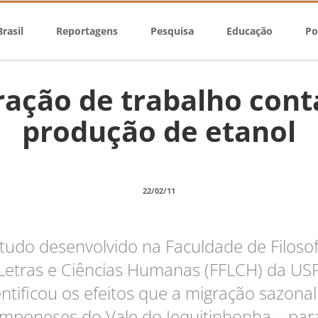
rasil
Reportagens
Pesquisa
Educação
Po
ração de trabalho con
produção de etanol
22/02/11
tudo desenvolvido na Faculdade de Filosof
Letras e Ciências Humanas (FFLCH) da US
entificou os efeitos que a migração sazonal
mponeses do Vale do Jequitinhonha – par