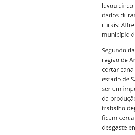
levou cinco
dados duran
rurais: Alf
município d
Segundo da
região de A
cortar cana 
estado de S
ser um impo
da produçã
trabalho de
ficam cerca
desgaste em