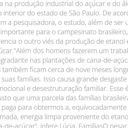
a na produção industrial do açúcar e do ál
 interior do estado de São Paulo. De aco
m a pesquisadora, o estudo, além de ser
importante para o campesinato brasileiro,
dencia o outro viés da produção de etanol 
úcar."Além dos homens fazerem um traba
gradante nas plantações de cana-de-açúc
s também ficam cerca de nove meses long
suas famílias. Isso causa grande desgaste
ocional e desestruturação familiar. Esse 
usto que uma parcela das famílias brasileir
paga para obtermos a, equivocadamente
mada, energia limpa proveniente do etano
-de-açúcar", infere Lúcia. FamíliasO pesa