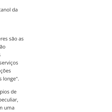
tanol da
res são as
são
s
serviços
ações
 longe".
pios de
eculiar,
em uma