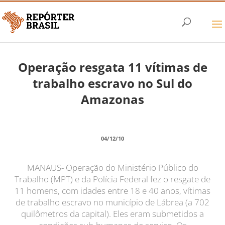
Operação resgata 11 vítimas de
trabalho escravo no Sul do
Amazonas
04/12/10
MANAUS- Operação do Ministério Público do
Trabalho (MPT) e da Polícia Federal fez o resgate de
11 homens, com idades entre 18 e 40 anos, vítimas
de trabalho escravo no município de Lábrea (a 702
quilômetros da capital). Eles eram submetidos a