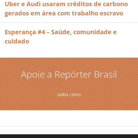
Uber e Audi usaram créditos de carbono
gerados em área com trabalho escravo
Esperança #4 – Saúde, comunidade e
cuidado
Apoie a Repórter Brasil
saiba como