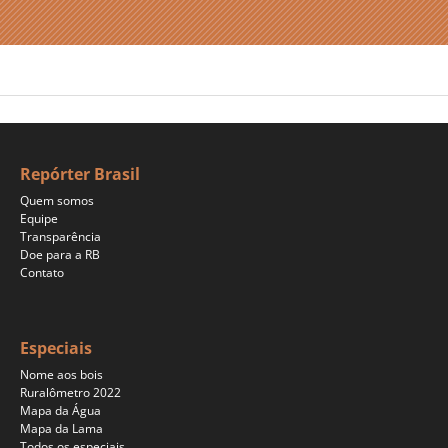
Repórter Brasil
Quem somos
Equipe
Transparência
Doe para a RB
Contato
Especiais
Nome aos bois
Ruralômetro 2022
Mapa da Água
Mapa da Lama
Todos os especiais