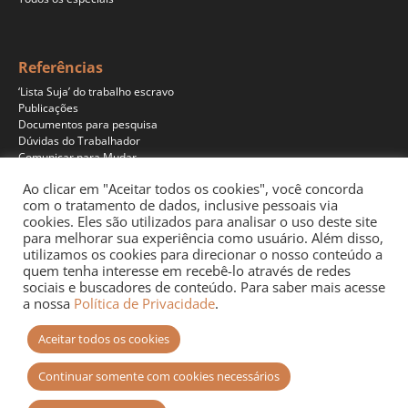
Referências
‘Lista Suja’ do trabalho escravo
Publicações
Documentos para pesquisa
Dúvidas do Trabalhador
Comunicar para Mudar
Ao clicar em "Aceitar todos os cookies", você concorda
com o tratamento de dados, inclusive pessoais via
cookies. Eles são utilizados para analisar o uso deste site
Programas
para melhorar sua experiência como usuário. Além disso,
Jornalismo
utilizamos os cookies para direcionar o nosso conteúdo a
Pesquisa
quem tenha interesse em recebê-lo através de redes
Educação
sociais e buscadores de conteúdo. Para saber mais acesse
Documentários
a nossa
Política de Privacidade
.
Podcast
Aceitar todos os cookies
Continuar somente com cookies necessários