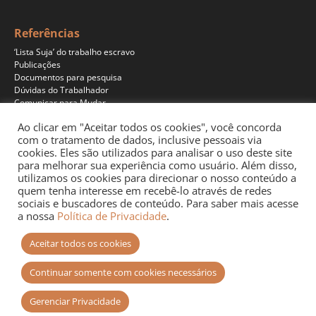
Referências
‘Lista Suja’ do trabalho escravo
Publicações
Documentos para pesquisa
Dúvidas do Trabalhador
Comunicar para Mudar
Ao clicar em "Aceitar todos os cookies", você concorda
com o tratamento de dados, inclusive pessoais via
cookies. Eles são utilizados para analisar o uso deste site
Programas
para melhorar sua experiência como usuário. Além disso,
Jornalismo
utilizamos os cookies para direcionar o nosso conteúdo a
Pesquisa
quem tenha interesse em recebê-lo através de redes
Educação
sociais e buscadores de conteúdo. Para saber mais acesse
Documentários
a nossa
Política de Privacidade
.
Podcast
Aceitar todos os cookies
Continuar somente com cookies necessários
Gerenciar Privacidade
Site desenvolvido por
+