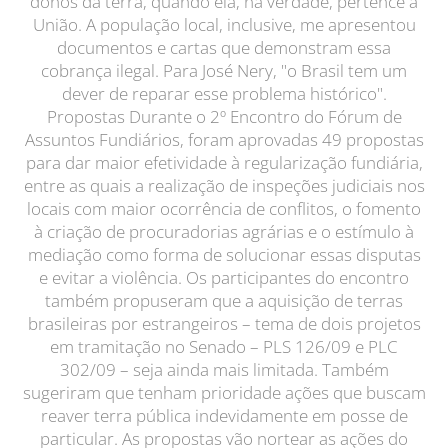
donos da terra, quando ela, na verdade, pertence à
União. A população local, inclusive, me apresentou
documentos e cartas que demonstram essa
cobrança ilegal. Para José Nery, "o Brasil tem um
dever de reparar esse problema histórico".
Propostas Durante o 2º Encontro do Fórum de
Assuntos Fundiários, foram aprovadas 49 propostas
para dar maior efetividade à regularização fundiária,
entre as quais a realização de inspeções judiciais nos
locais com maior ocorrência de conflitos, o fomento
à criação de procuradorias agrárias e o estímulo à
mediação como forma de solucionar essas disputas
e evitar a violência. Os participantes do encontro
também propuseram que a aquisição de terras
brasileiras por estrangeiros – tema de dois projetos
em tramitação no Senado – PLS 126/09 e PLC
302/09 – seja ainda mais limitada. Também
sugeriram que tenham prioridade ações que buscam
reaver terra pública indevidamente em posse de
particular. As propostas vão nortear as ações do