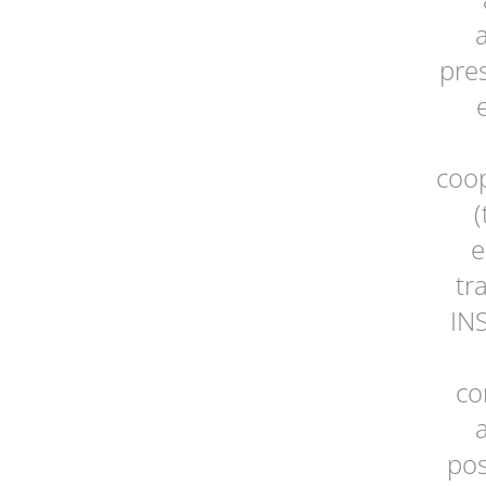
pre
coop
e
tr
INS
co
pos