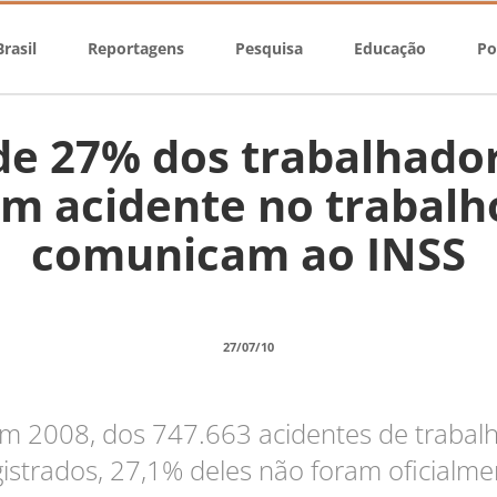
rasil
Reportagens
Pesquisa
Educação
Po
de 27% dos trabalhado
em acidente no trabalh
comunicam ao INSS
27/07/10
m 2008, dos 747.663 acidentes de trabal
gistrados, 27,1% deles não foram oficialme