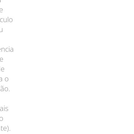
e
culo
u
ência
e
de
a o
ção.
ais
o
te).