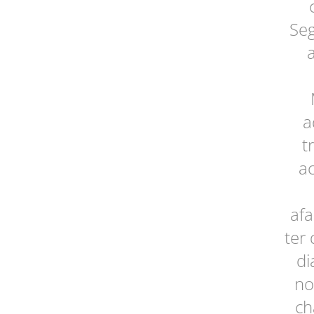
Seg
a
t
ac
afa
ter 
di
no
ch