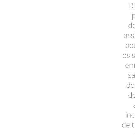
R
de
ass
pou
os 
em
sa
do
do
in
de 