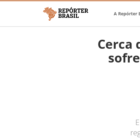
A Repórter B
Cerca 
sofr
E
re