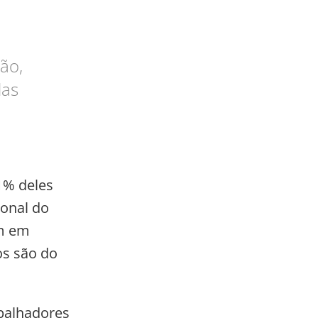
ão,
das
1% deles
ional do
am em
os são do
balhadores