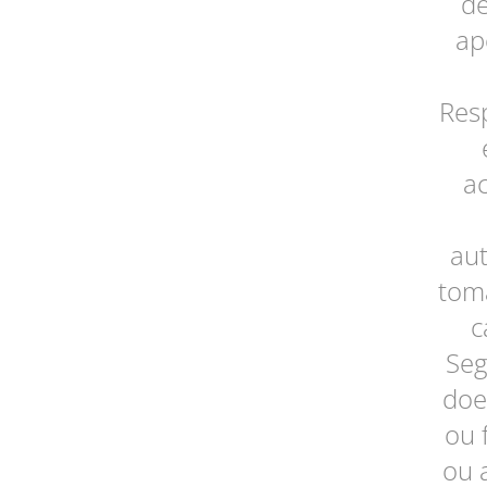
de
ap
Res
ac
aut
toma
c
Seg
doe
ou 
ou 