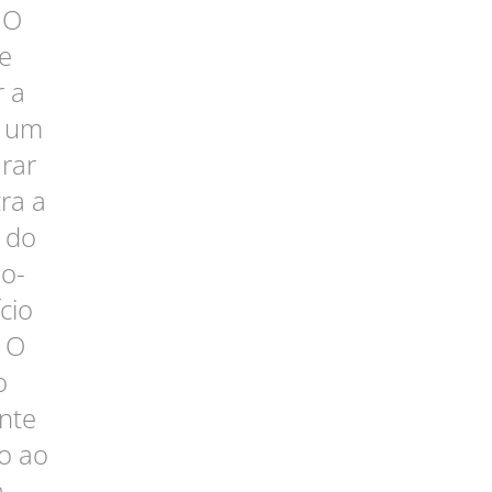
 O
e
r a
r um
urar
ra a
 do
io-
cio
e O
o
nte
o ao
a