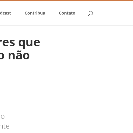
dcast
Contribua
Contato
res que
o não
ho
nte