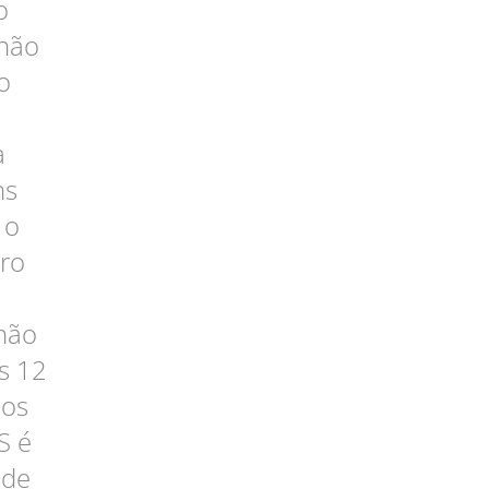
o
 não
o
a
ns
 o
uro
"não
ns 12
dos
S é
 de