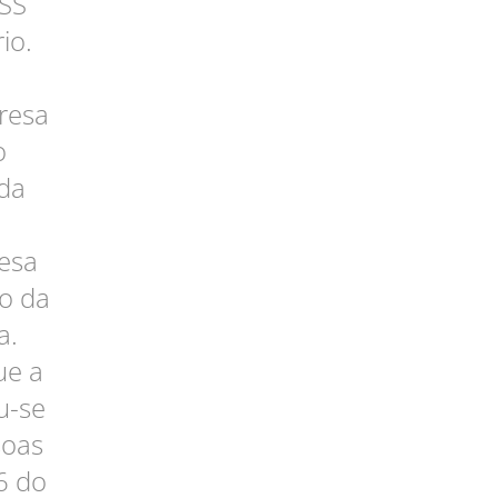
NSS
io.
resa
o
 da
resa
to da
a.
ue a
u-se
soas
6 do