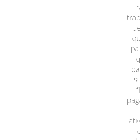
Tr
tra
pe
qu
pa
q
pa
s
f
pag
ati