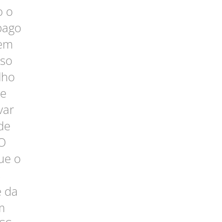
o o
pago
 em
sso
lho
ve
var
de
 O
ue o
s
e da
m