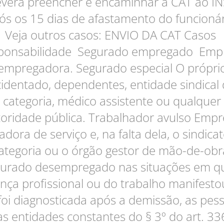
verá preencher e encaminhar a CAT ao I
ós os 15 dias de afastamento do funcionár
Veja outros casos: ENVIO DA CAT Casos
ponsabilidade Segurado empregado Emp
empregadora. Segurado especial O própri
identado, dependentes, entidade sindical
categoria, médico assistente ou qualquer
oridade pública. Trabalhador avulso Emp
dora de serviço e, na falta dela, o sindica
ategoria ou o órgão gestor de mão-de-obr
urado desempregado nas situações em q
nça profissional ou do trabalho manifesto
foi diagnosticada após a demissão, as pes
as entidades constantes do § 3º do art. 33