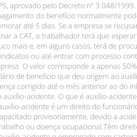
PS, aprovado pelo Decreto nº 3.048/1999.
pagamento do benefício normalmente pod
morar até 5 dias. Se a empresa se recusa
inar a CAT, o trabalhador terá que espera
co mais e, em alguns casos, terá de proc
sindicatos ou até entrar com processo cont
presa. O valor corresponde a apenas 50%
lário de benefício que deu origem ao auxíl
ença corrigido até o mês anterior ao do iní
 auxílio-acidente. O que é auxílio-acident
auxílio-acidente é um direito do funcionári
capacitado provisoriamente, devido a acide
trabalho ou doença ocupacional.Têm direit
auxílio-acidente o empregado com carteir