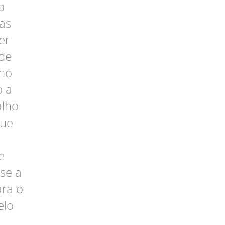
o
ias
er
 de
lho
o a
alho
que
e
se a
ara o
elo