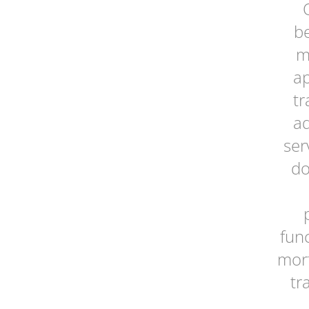
be
m
ap
tr
aq
ser
do
fun
mort
tr