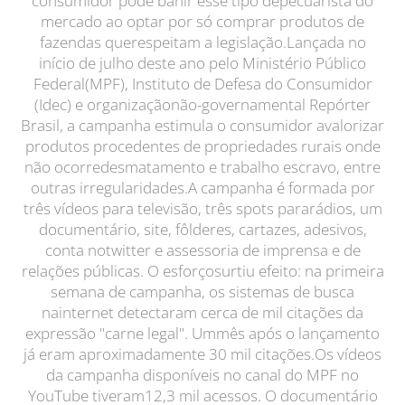
consumidor pode banir esse tipo depecuarista do
mercado ao optar por só comprar produtos de
fazendas querespeitam a legislação.Lançada no
início de julho deste ano pelo Ministério Público
Federal(MPF), Instituto de Defesa do Consumidor
(Idec) e organizaçãonão-governamental Repórter
Brasil, a campanha estimula o consumidor avalorizar
produtos procedentes de propriedades rurais onde
não ocorredesmatamento e trabalho escravo, entre
outras irregularidades.A campanha é formada por
três vídeos para televisão, três spots pararádios, um
documentário, site, fôlderes, cartazes, adesivos,
conta notwitter e assessoria de imprensa e de
relações públicas. O esforçosurtiu efeito: na primeira
semana de campanha, os sistemas de busca
nainternet detectaram cerca de mil citações da
expressão "carne legal". Ummês após o lançamento
já eram aproximadamente 30 mil citações.Os vídeos
da campanha disponíveis no canal do MPF no
YouTube tiveram12,3 mil acessos. O documentário