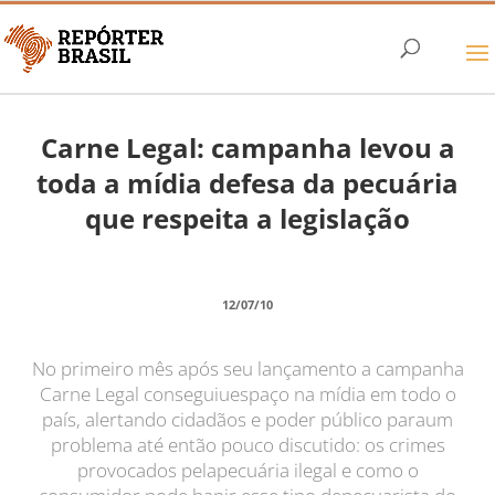
Carne Legal: campanha levou a
toda a mídia defesa da pecuária
que respeita a legislação
12/07/10
No primeiro mês após seu lançamento a campanha
Carne Legal conseguiuespaço na mídia em todo o
país, alertando cidadãos e poder público paraum
problema até então pouco discutido: os crimes
provocados pelapecuária ilegal e como o