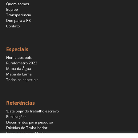
Quem somos
Equipe
Transparência
Doe para a RB
Contato
Especiais
Nome aos bois
Ruralômetro 2022
Mapa da Água
Mapa da Lama
Todos os especiais
Referências
‘Lista Suja’ do trabalho escravo
Publicações
Documentos para pesquisa
Dúvidas do Trabalhador
Comunicar para Mudar