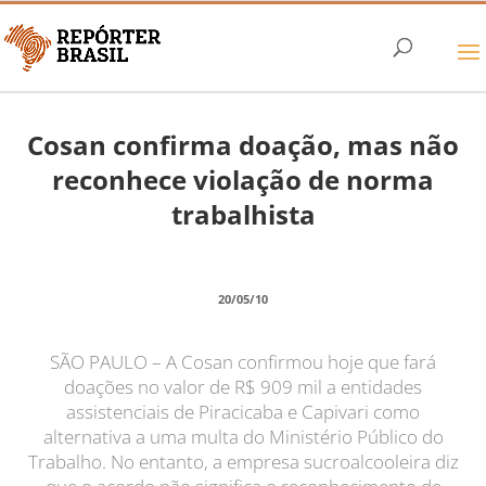
Cosan confirma doação, mas não
reconhece violação de norma
trabalhista
20/05/10
SÃO PAULO – A Cosan confirmou hoje que fará
doações no valor de R$ 909 mil a entidades
assistenciais de Piracicaba e Capivari como
alternativa a uma multa do Ministério Público do
Trabalho. No entanto, a empresa sucroalcooleira diz