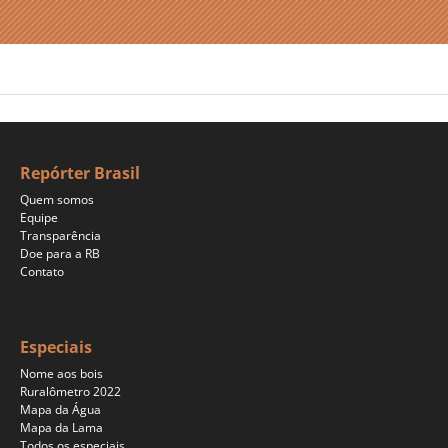
Repórter Brasil
Quem somos
Equipe
Transparência
Doe para a RB
Contato
Especiais
Nome aos bois
Ruralômetro 2022
Mapa da Água
Mapa da Lama
Todos os especiais