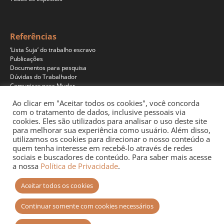
Referências
‘Lista Suja’ do trabalho escravo
Publicações
Documentos para pesquisa
Dúvidas do Trabalhador
Comunicar para Mudar
Ao clicar em "Aceitar todos os cookies", você concorda
com o tratamento de dados, inclusive pessoais via
cookies. Eles são utilizados para analisar o uso deste site
Programas
para melhorar sua experiência como usuário. Além disso,
Jornalismo
utilizamos os cookies para direcionar o nosso conteúdo a
Pesquisa
quem tenha interesse em recebê-lo através de redes
Educação
sociais e buscadores de conteúdo. Para saber mais acesse
Documentários
a nossa
Política de Privacidade
.
Podcast
Aceitar todos os cookies
Continuar somente com cookies necessários