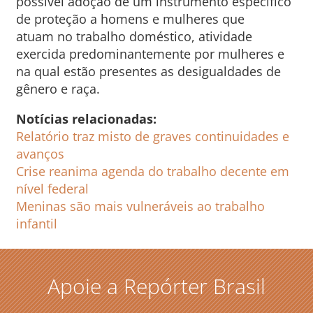
possível adoção de um instrumento específico
de proteção a homens e mulheres que
atuam no trabalho doméstico, atividade
exercida predominantemente por mulheres e
na qual estão presentes as desigualdades de
gênero e raça.
Notícias relacionadas:
Relatório traz misto de graves continuidades e
avanços
Crise reanima agenda do trabalho decente em
nível federal
Meninas são mais vulneráveis ao trabalho
infantil
Apoie a Repórter Brasil