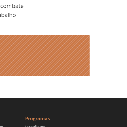
e combate
abalho
Programas
vo
Jornalismo