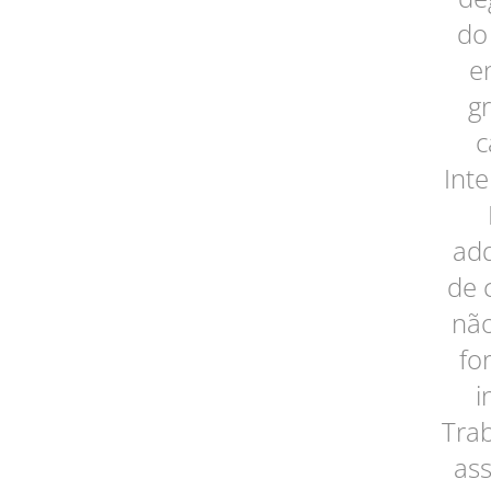
do
e
g
c
Inte
adq
de 
não
fo
i
Trab
ass