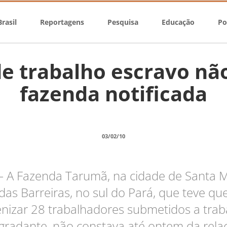
rasil
Reportagens
Pesquisa
Educação
Po
de trabalho escravo nã
fazenda notificada
03/02/10
 – A Fazenda Tarumã, na cidade de Santa M
das Barreiras, no sul do Pará, que teve qu
enizar 28 trabalhadores submetidos a trab
gradante, não constava até ontem da rela