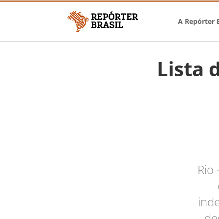
A Repórter B
Lista 
Rio
ind
de