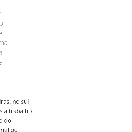
r
o
e
rma
a
e
ras, no sul
s a trabalho
o do
ntil ou