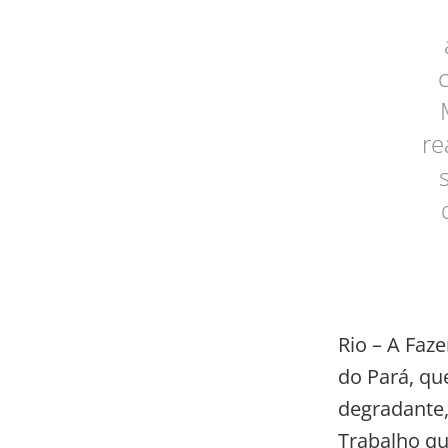
re
Rio – A Faz
do Pará, qu
degradante,
Trabalho qu