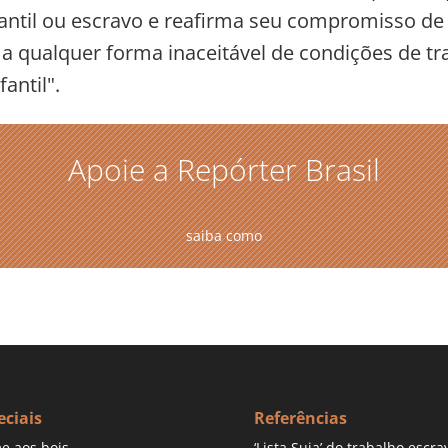
fantil ou escravo e reafirma seu compromisso d
 a qualquer forma inaceitável de condições de tr
antil".
Apoie a Repórter Brasil
saiba como
eciais
Referências
e aos bois
‘Lista Suja’ do trabalho escra