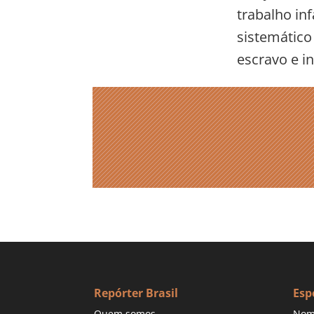
trabalho in
sistemático
escravo e inf
Repórter Brasil
Esp
Quem somos
Nom