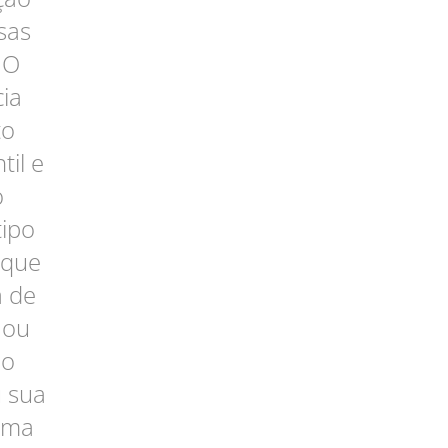
sas
 O
ia
to
til e
o
tipo
 que
a de
 ou
do
u sua
irma