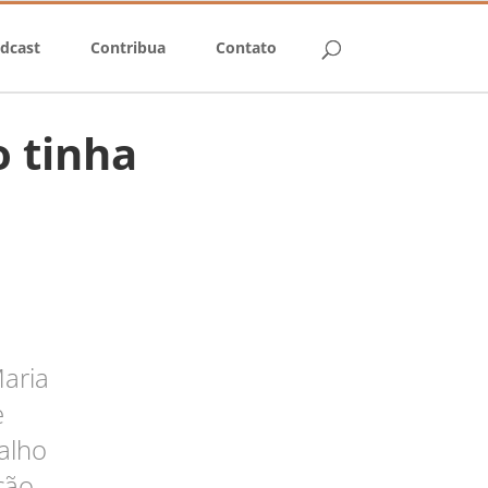
dcast
Contribua
Contato
o tinha
aria
e
alho
ção