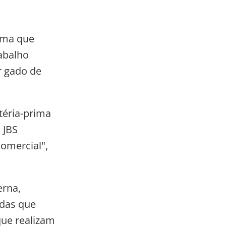
rma que
abalho
r gado de
téria-prima
 JBS
comercial",
erna,
ndas que
que realizam