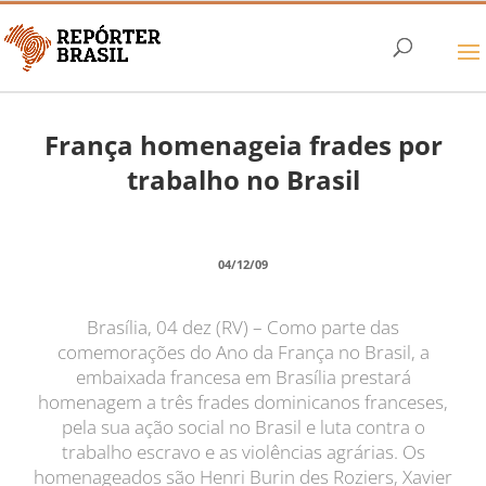
França homenageia frades por
trabalho no Brasil
04/12/09
Brasília, 04 dez (RV) – Como parte das
comemorações do Ano da França no Brasil, a
embaixada francesa em Brasília prestará
homenagem a três frades dominicanos franceses,
pela sua ação social no Brasil e luta contra o
trabalho escravo e as violências agrárias. Os
homenageados são Henri Burin des Roziers, Xavier