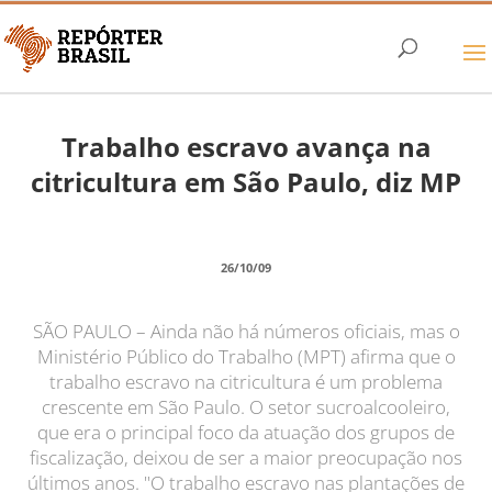
Trabalho escravo avança na
citricultura em São Paulo, diz MP
26/10/09
SÃO PAULO – Ainda não há números oficiais, mas o
Ministério Público do Trabalho (MPT) afirma que o
trabalho escravo na citricultura é um problema
crescente em São Paulo. O setor sucroalcooleiro,
que era o principal foco da atuação dos grupos de
fiscalização, deixou de ser a maior preocupação nos
últimos anos. "O trabalho escravo nas plantações de