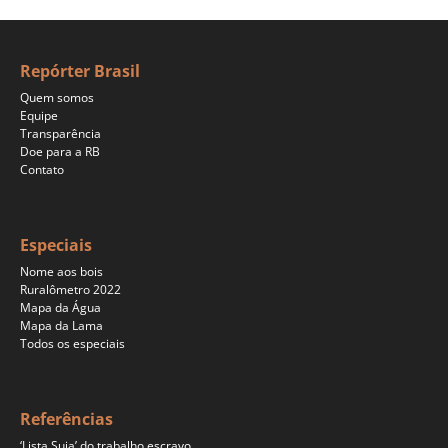
Repórter Brasil
Quem somos
Equipe
Transparência
Doe para a RB
Contato
Especiais
Nome aos bois
Ruralômetro 2022
Mapa da Água
Mapa da Lama
Todos os especiais
Referências
‘Lista Suja’ do trabalho escravo