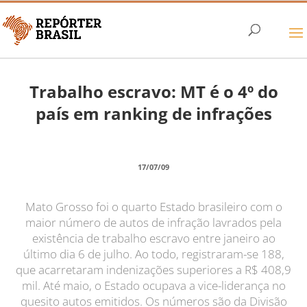
Trabalho escravo: MT é o 4º do
país em ranking de infrações
17/07/09
Mato Grosso foi o quarto Estado brasileiro com o
maior número de autos de infração lavrados pela
existência de trabalho escravo entre janeiro ao
último dia 6 de julho. Ao todo, registraram-se 188,
que acarretaram indenizações superiores a R$ 408,9
mil. Até maio, o Estado ocupava a vice-liderança no
quesito autos emitidos. Os números são da Divisão