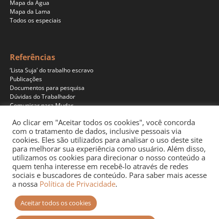
Mapa da Água
Mapa da Lama
Todos os especiais
Referências
‘Lista Suja’ do trabalho escravo
Publicações
Documentos para pesquisa
Dúvidas do Trabalhador
Comunicar para Mudar
Ao clicar em "Aceitar todos os cookies", você concorda
com o tratamento de dados, inclusive pessoais via
cookies. Eles são utilizados para analisar o uso deste site
Programas
para melhorar sua experiência como usuário. Além disso,
Jornalismo
utilizamos os cookies para direcionar o nosso conteúdo a
Pesquisa
quem tenha interesse em recebê-lo através de redes
Educação
sociais e buscadores de conteúdo. Para saber mais acesse
Documentários
a nossa
Política de Privacidade
.
Podcast
Aceitar todos os cookies