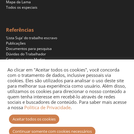
Mapa da Lama
Todos os especiais
Referências
‘Lista Suja’ do trabalho escravo
Publicações
Documentos para pesquisa
Dúvidas do Trabalhador
Comunicar para Mudar
Ao clicar em "Aceitar todos os cookies", você concorda
com o tratamento de dados, inclusive pessoais via
cookies. Eles são utilizados para analisar o uso deste site
Programas
para melhorar sua experiência como usuário. Além disso,
Jornalismo
utilizamos os cookies para direcionar o nosso conteúdo a
Pesquisa
quem tenha interesse em recebê-lo através de redes
Educação
sociais e buscadores de conteúdo. Para saber mais acesse
Documentários
a nossa
Política de Privacidade
.
Podcast
Aceitar todos os cookies
Continuar somente com cookies necessários