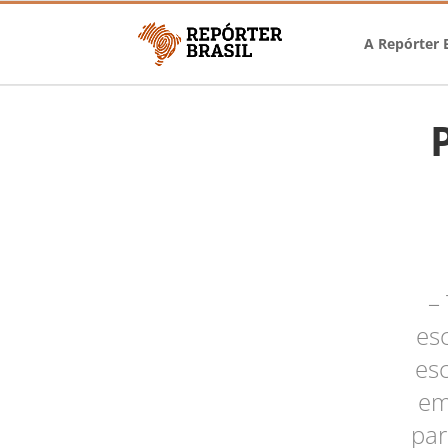
A Repórter B
–
es
es
em
par