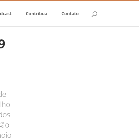
dcast
Contribua
Contato
9
de
lho
dos
são
ádio