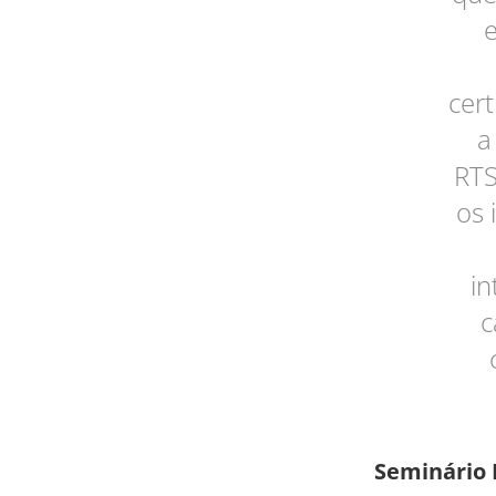
e
cer
a
RTS
os 
in
c
Seminário 