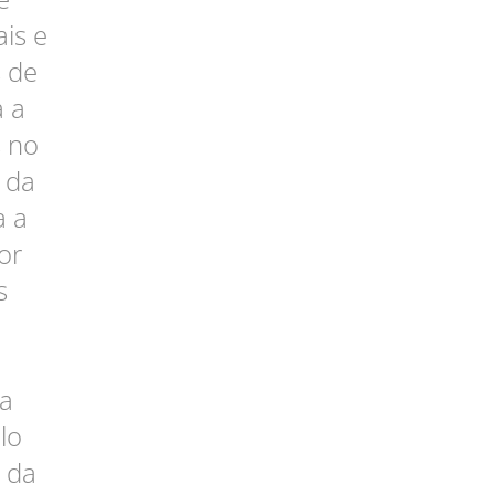
ais e
s de
a a
 no
s da
a a
or
s
a
lo
s da