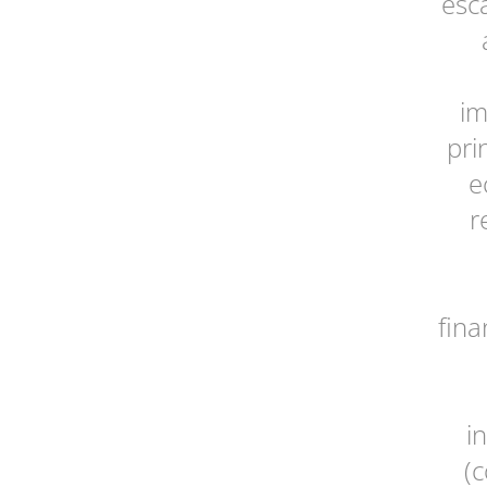
esc
im
pri
e
r
fin
i
(