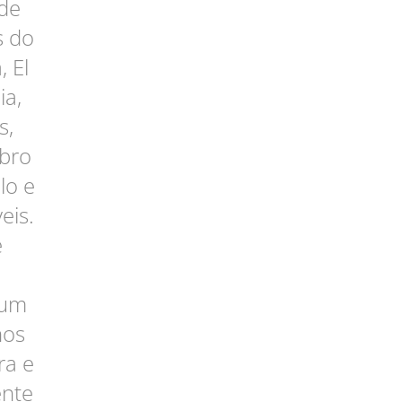
 de
s do
, El
ia,
s,
bro
lo e
eis.
e
 um
nos
ra e
ente