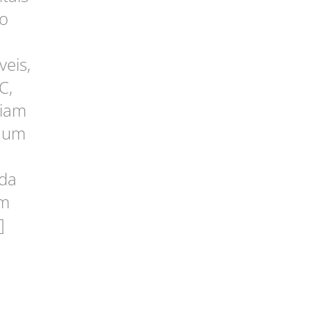
do
eis,
C,
eiam
o um
 da
im
]