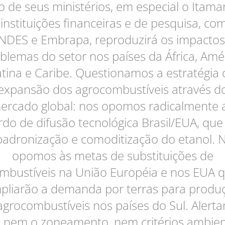
o de seus ministérios, em especial o Itamar
 instituições financeiras e de pesquisa, co
NDES e Embrapa, reproduzirá os impactos
blemas do setor nos países da África, Amé
atina e Caribe. Questionamos a estratégia 
expansão dos agrocombustíveis através d
ercado global: nos opomos radicalmente 
rdo de difusão tecnológica Brasil/EUA, que 
padronização e comoditização do etanol. 
opomos às metas de substituições de
mbustíveis na União Européia e nos EUA 
pliarão a demanda por terras para produ
agrocombustíveis nos países do Sul. Alert
 nem o zoneamento, nem critérios ambien