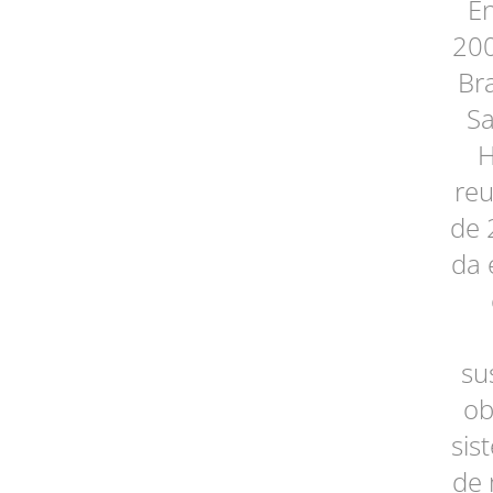
En
200
Bra
Sa
H
re
de 
da 
su
ob
sis
de 