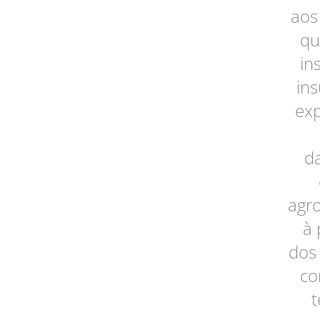
aos
qu
in
ins
ex
d
agr
à 
dos 
co
t