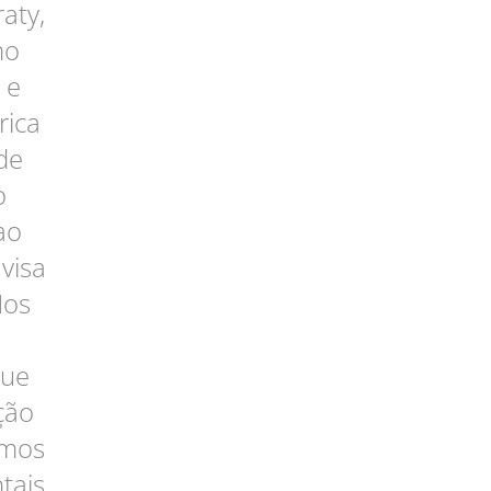
aty,
mo
 e
rica
de
o
ao
visa
Nos
que
ção
amos
tais