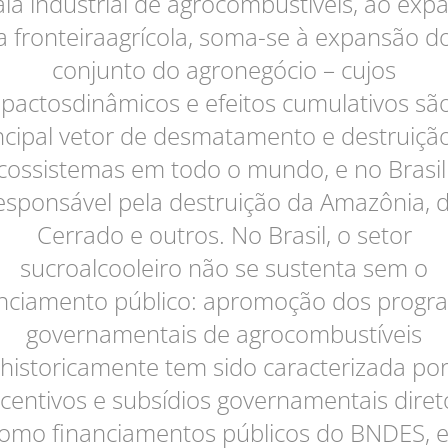
ala industrial de agrocombustíveis, ao expa
a fronteiraagrícola, soma-se à expansão d
conjunto do agronegócio – cujos
pactosdinâmicos e efeitos cumulativos sã
ncipal vetor de desmatamento e destruiçã
cossistemas em todo o mundo, e no Brasil
esponsável pela destruição da Amazônia, 
Cerrado e outros. No Brasil, o setor
sucroalcooleiro não se sustenta sem o
anciamento público: apromoção dos progr
governamentais de agrocombustíveis
historicamente tem sido caracterizada po
ncentivos e subsídios governamentais diret
como financiamentos públicos do BNDES, 