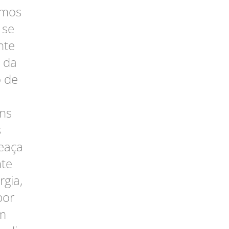
amos
 se
nte
s da
 de
ns
s
eaça
nte
rgia,
por
em