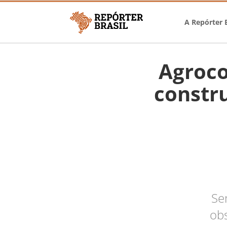
A Repórter B
Agroco
constr
Se
obs