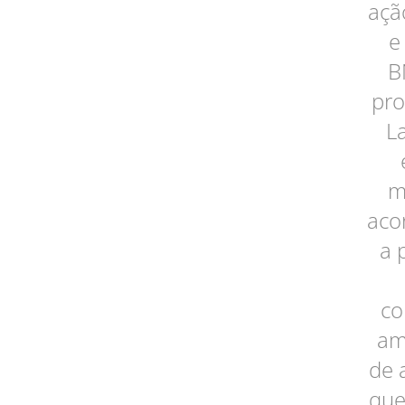
açã
e
B
pro
L
m
aco
a 
co
am
de 
que