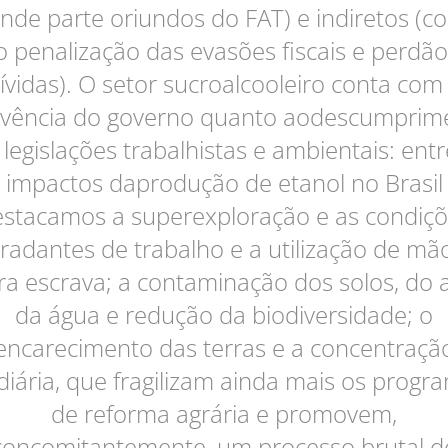
nde parte oriundos do FAT) e indiretos (
 penalização das evasões fiscais e perdã
ívidas). O setor sucroalcooleiro conta com
ivência do governo quanto aodescumprim
 legislações trabalhistas e ambientais: entr
impactos daprodução de etanol no Brasil
stacamos a superexploração e as condiç
radantes de trabalho e a utilização de mã
ra escrava; a contaminação dos solos, do a
da água e redução da biodiversidade; o
encarecimento das terras e a concentraçã
diária, que fragilizam ainda mais os progr
de reforma agrária e promovem,
concomitantemente, um processo brutal d