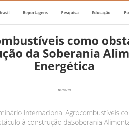
rasil
Reportagens
Pesquisa
Educação
Po
mbustíveis como obst
ução da Soberania Alim
Energética
03/03/09
minário Internacional Agrocombustíveis c
táculo à construção daSoberania Aliment