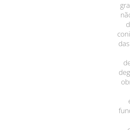
gra
não
d
con
das
de
deg
ob
fun