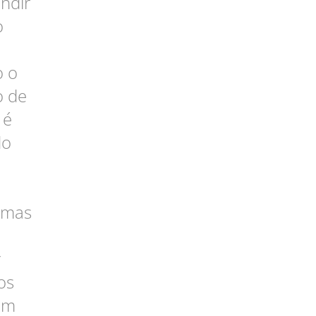
ndir
o
o o
o de
 é
do
amas
r
os
em