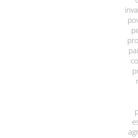
inva
pov
pe
pr
paí
co
p
e
agr