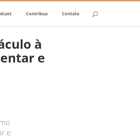
dcast
Contribua
Contato
áculo à
entar e
omo
ar e