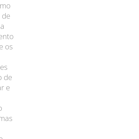
como
o de
 a
ento
e os
ões
o de
r e
o
amas
e