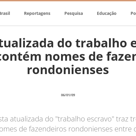
rasil
Reportagens
Pesquisa
Educação
Po
atualizada do trabalho 
contém nomes de faze
rondonienses
06/01/09
sta atualizada do "trabalho escravo" traz t
omes de fazendeiros rondonienses entre 