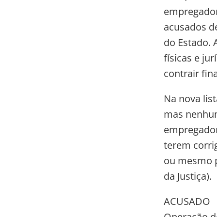
empregadore
acusados de
do Estado. 
físicas e ju
contrair fi
Na nova lis
mas nenhum 
empregadore
terem corri
ou mesmo po
da Justiça).
ACUSADO
Operação do