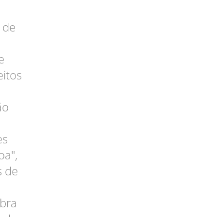
 de
e
itos
ão
es
oa",
s de
bra