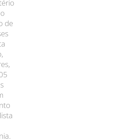
tério
do
io de
ses
ta
,
es,
205
as
am
anto
ista
ia.