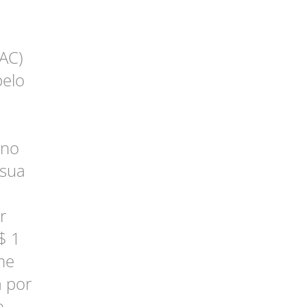
AC)
pelo
ano
 sua
r
$ 1
me
a por
o