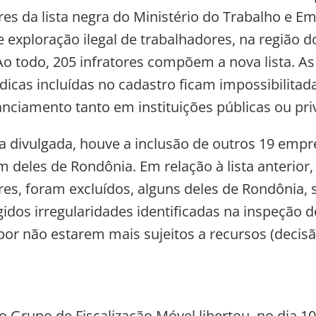
s da lista negra do Ministério do Trabalho e E
 exploração ilegal de trabalhadores, na região d
Ao todo, 205 infratores compõem a nova lista. A
rídicas incluídas no cadastro ficam impossibilitad
nanciamento tanto em instituições públicas ou pri
ta divulgada, houve a inclusão de outros 19 emp
deles de Rondônia. Em relação à lista anterior,
s, foram excluídos, alguns deles de Rondônia, s
gidos irregularidades identificadas na inspeção d
r não estarem mais sujeitos a recursos (decisão
 Grupo de Fiscalização Móvel libertou, no dia 10