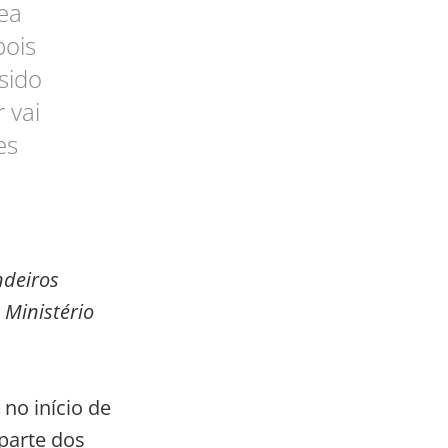
ea
pois
sido
 vai
es
ndeiros
 Ministério
 no início de
parte dos