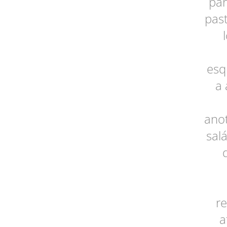
par
pas
esq
a 
ano
sal
re
a