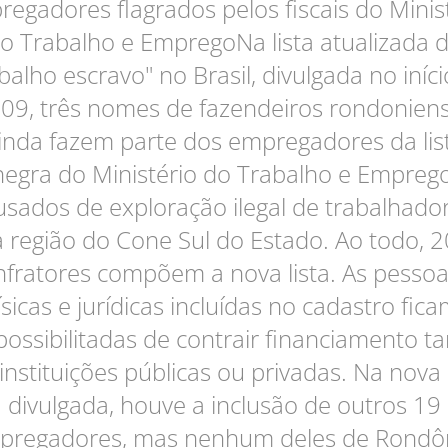
egadores flagrados pelos fiscais do Minis
o Trabalho e EmpregoNa lista atualizada 
balho escravo" no Brasil, divulgada no iníc
09, três nomes de fazendeiros rondonien
inda fazem parte dos empregadores da lis
negra do Ministério do Trabalho e Emprego
usados de exploração ilegal de trabalhador
 região do Cone Sul do Estado. Ao todo, 
nfratores compõem a nova lista. As pesso
ísicas e jurídicas incluídas no cadastro fic
ossibilitadas de contrair financiamento t
instituições públicas ou privadas. Na nova l
divulgada, houve a inclusão de outros 19
pregadores, mas nenhum deles de Rondôn