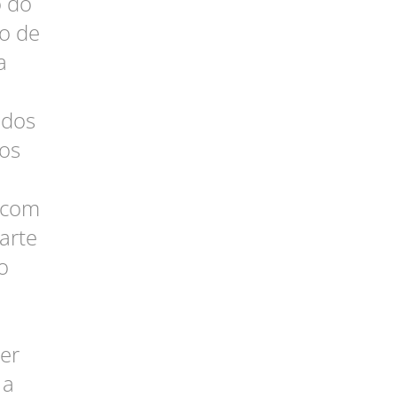
o do
o de
a
ados
 os
o
 com
arte
o
ter
 a