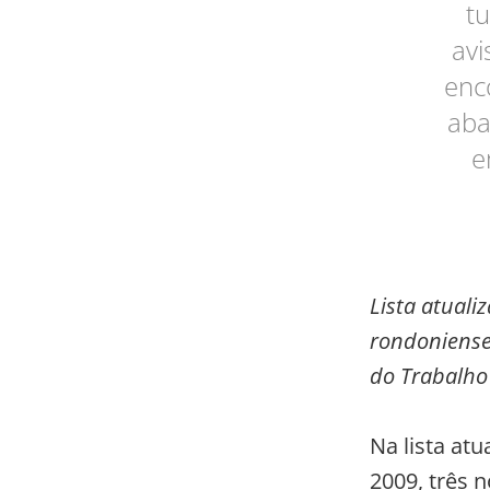
t
avi
enc
aba
e
Lista atuali
rondonienses
do Trabalho
Na lista atu
2009, três 