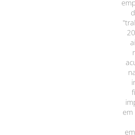
empr
d
"tra
20
a
ac
na
i
f
imp
em 
em