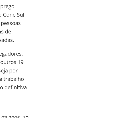
mprego,
o Cone Sul
s pessoas
as de
vadas.
regadores,
 outros 19
eja por
e trabalho
 definitiva
.03.2005, 19