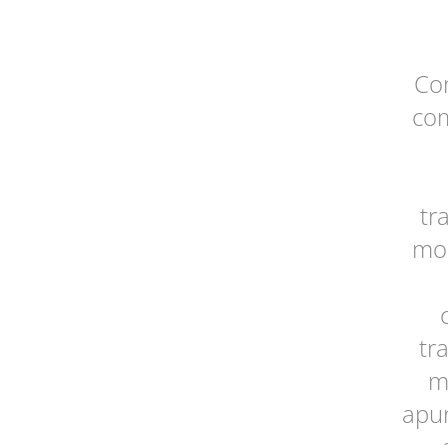
Co
com
tr
mor
tr
m
apur