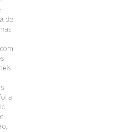
e
va de
 nas
 com
es
téis
s.
oi a
lo
de
ão,