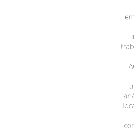
em
tra
A
t
aná
loc
co