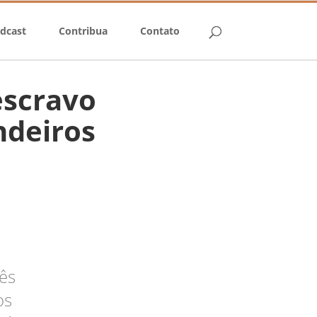
dcast
Contribua
Contato
escravo
ndeiros
rês
os