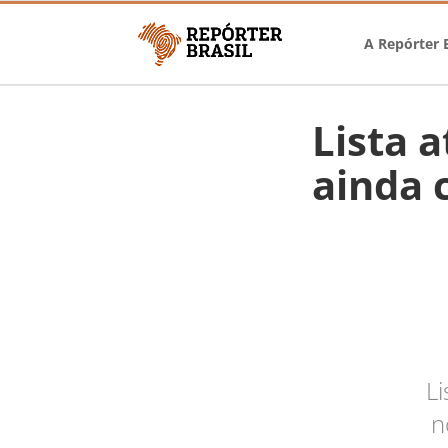
A Repórter B
Lista 
ainda 
Li
n