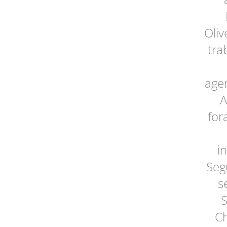
Oliv
tra
age
A
for
i
Seg
s
S
Ch