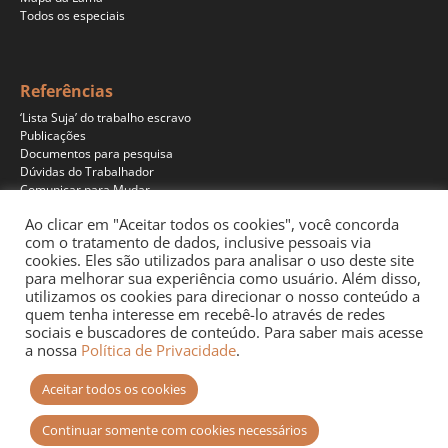
Todos os especiais
Referências
‘Lista Suja’ do trabalho escravo
Publicações
Documentos para pesquisa
Dúvidas do Trabalhador
Comunicar para Mudar
Ao clicar em "Aceitar todos os cookies", você concorda
com o tratamento de dados, inclusive pessoais via
cookies. Eles são utilizados para analisar o uso deste site
Programas
para melhorar sua experiência como usuário. Além disso,
Jornalismo
utilizamos os cookies para direcionar o nosso conteúdo a
Pesquisa
quem tenha interesse em recebê-lo através de redes
Educação
sociais e buscadores de conteúdo. Para saber mais acesse
Documentários
a nossa
Política de Privacidade
.
Podcast
Aceitar todos os cookies
Continuar somente com cookies necessários