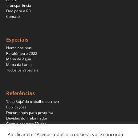
Transparência
Doe para a RB
Contato
Especiais
Nome aos bois
Ruralômetro 2022
Mapa da Água
Mapa da Lama
Todos os especiais
Referências
‘Lista Suja’ do trabalho escravo
Publicações
Documentos para pesquisa
Dúvidas do Trabalhador
Comunicar para Mudar
Ao clicar em "Aceitar todos os cookies", você concorda