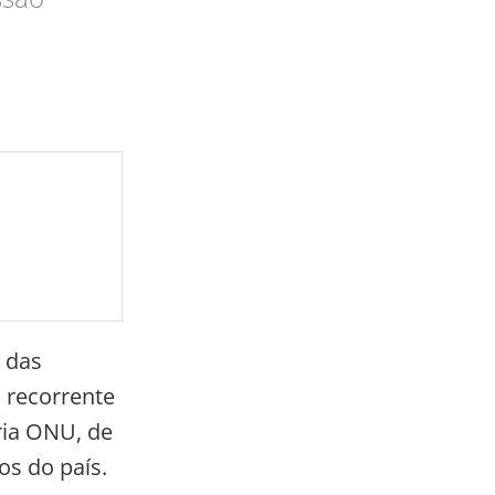
 das
 recorrente
pria ONU, de
os do país.