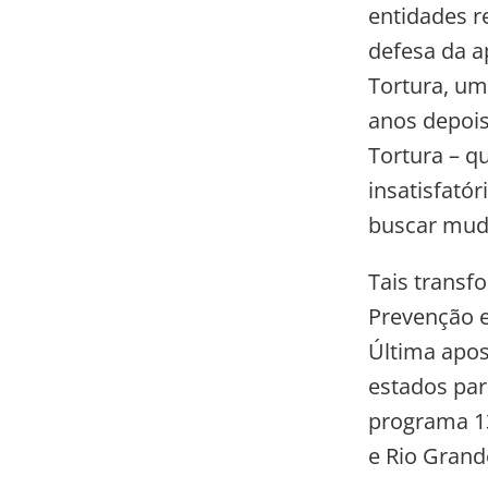
entidades r
defesa da ap
Tortura, um
anos depois
Tortura – q
insatisfató
buscar muda
Tais transf
Prevenção e
Última apos
estados par
programa 13 
e Rio Grand