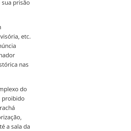
 sua prisão
m
isória, etc.
núncia
enador
stórica nas
omplexo do
 proibido
crachá
rização,
té a sala da