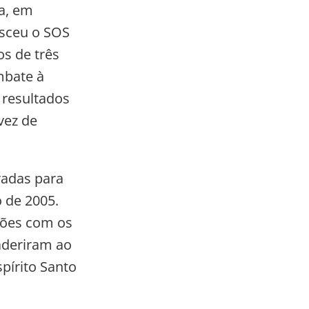
ra, em
asceu o SOS
s de três
mbate à
 resultados
vez de
radas para
 de 2005.
ações com os
aderiram ao
spírito Santo