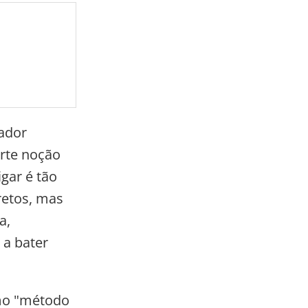
rador
orte noção
gar é tão
retos, mas
a,
 a bater
omo "método