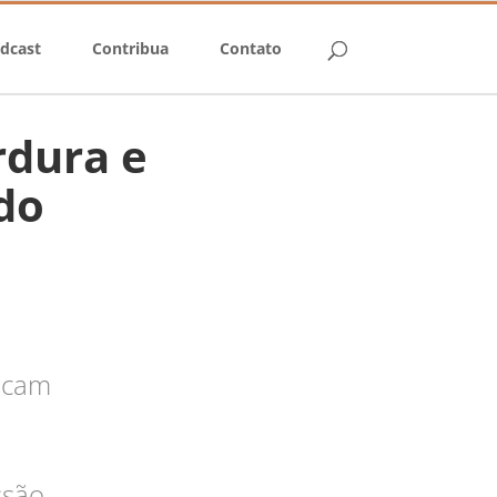
dcast
Contribua
Contato
rdura e
do
uscam
ssão