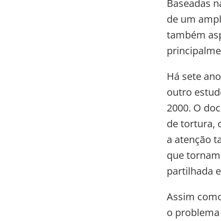
Baseadas na
de um amplo
também aspe
principalme
Há sete ano
outro estud
2000. O do
de tortura,
a atenção t
que tornam 
partilhada e
Assim como 
o problema