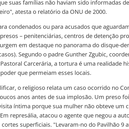
que suas famílias não haviam sido informadas de
eiro", atesta o relatório da ONU de 2000.
ara condenados ou para acusados que aguarda
resos – penitenciárias, centros de detenção prov
urgem em destaque no panorama do disque-de
casos). Segundo o padre Gunther Zgubic, coord
Pastoral Carcerária, a tortura é uma realidade hi
 poder que permeiam esses locais.
ificar, o religioso relata um caso ocorrido no C
oucos anos antes de sua implosão. Um preso foi
visita íntima porque sua mulher não obteve um 
 Em represália, atacou o agente que negou a auto
cortes superficiais. "Levaram-no do Pavilhão 9 a