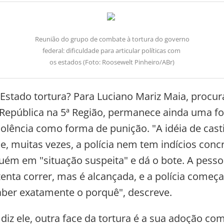
Reunião do grupo de combate à tortura do governo
federal: dificuldade para articular políticas com
os estados (Foto: Roosewelt Pinheiro/ABr)
 Estado tortura? Para Luciano Mariz Maia, procu
 República na 5ª Região, permanece ainda uma f
iolência como forma de punição. "A idéia de casti
e, muitas vezes, a polícia nem tem indícios conc
uém em "situação suspeita" e dá o bote. A pesso
tenta correr, mas é alcançada, e a polícia começa
ber exatamente o porquê", descreve.
 diz ele, outra face da tortura é a sua adoção c