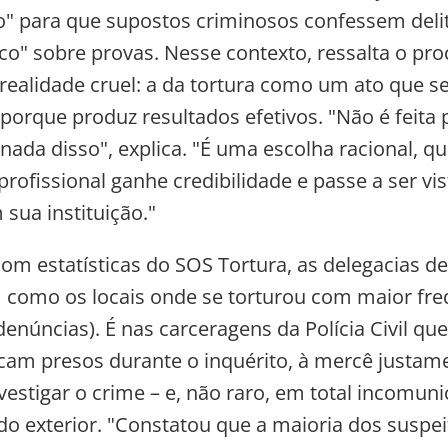
vo" para que supostos criminosos confessem deli
co" sobre provas. Nesse contexto, ressalta o pro
realidade cruel: a da tortura como um ato que s
porque produz resultados efetivos. "Não é feita 
 nada disso", explica. "É uma escolha racional, q
profissional ganhe credibilidade e passe a ser v
 sua instituição."
om estatísticas do SOS Tortura, as delegacias de 
como os locais onde se torturou com maior fre
denúncias). É nas carceragens da Polícia Civil qu
icam presos durante o inquérito, à mercê justam
vestigar o crime – e, não raro, em total incomuni
 exterior. "Constatou que a maioria dos suspei