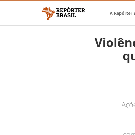
A Repórter B
Violên
q
Açõe
com