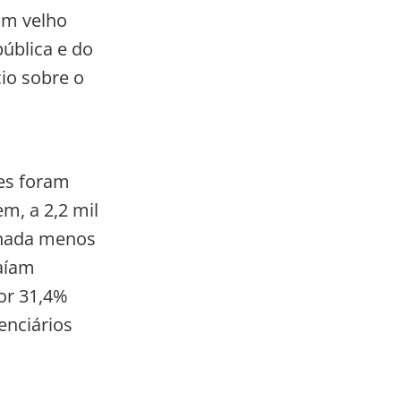
um velho
ública e do
cio sobre o
ões foram
m, a 2,2 mil
 nada menos
caíam
por 31,4%
enciários