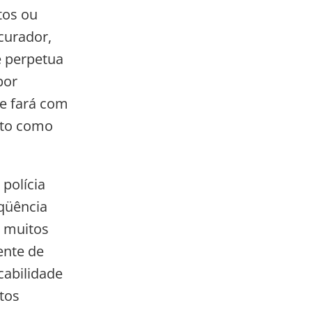
tos ou
curador,
e perpetua
por
ue fará com
isto como
polícia
qüência
e muitos
ente de
cabilidade
tos