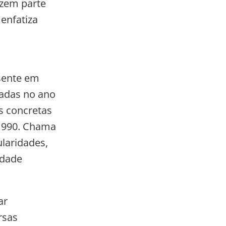
azem parte
enfatiza
esente em
zadas no ano
s concretas
 1990. Chama
laridades,
idade
ar
rsas