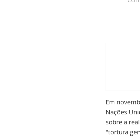
Em novembr
Nações Unid
sobre a real
"tortura ge