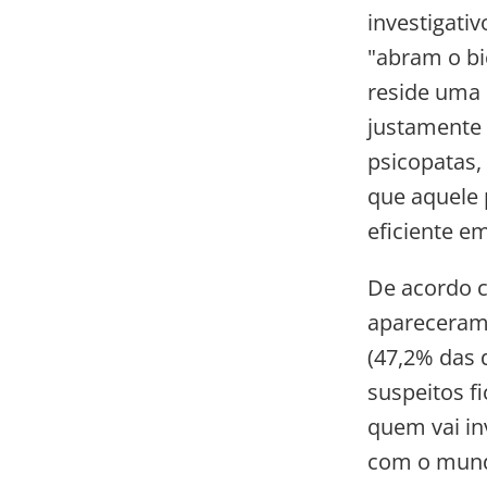
investigati
"abram o bi
reside uma 
justamente 
psicopatas,
que aquele 
eficiente em
De acordo c
apareceram 
(47,2% das 
suspeitos f
quem vai in
com o mundo