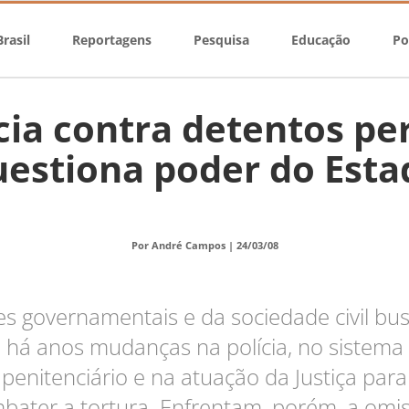
rasil
Reportagens
Pesquisa
Educação
Po
cia contra detentos pe
uestiona poder do Esta
Por André Campos |
24/03/08
s governamentais e da sociedade civil b
há anos mudanças na polícia, no sistema
penitenciário e na atuação da Justiça para
bater a tortura. Enfrentam, porém, a omi