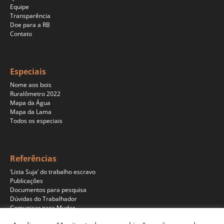
Equipe
Transparência
Doe para a RB
Contato
Especiais
Nome aos bois
Ruralômetro 2022
Mapa da Água
Mapa da Lama
Todos os especiais
Referências
‘Lista Suja’ do trabalho escravo
Publicações
Documentos para pesquisa
Dúvidas do Trabalhador
Comunicar para Mudar