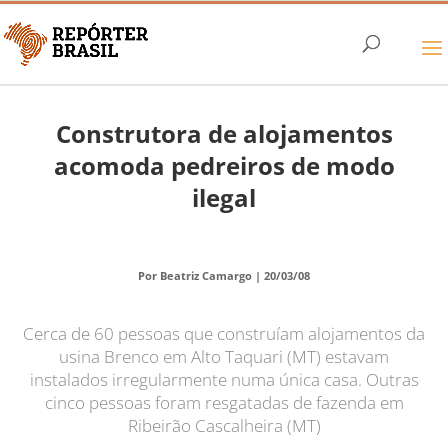
Construtora de alojamentos
acomoda pedreiros de modo
ilegal
Por Beatriz Camargo |
20/03/08
Cerca de 60 pessoas que construíam alojamentos da
usina Brenco em Alto Taquari (MT) estavam
instalados irregularmente numa única casa. Outras
cinco pessoas foram resgatadas de fazenda em
Ribeirão Cascalheira (MT)