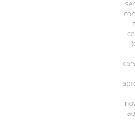
se
con
ce
R
car
apr
no
ao