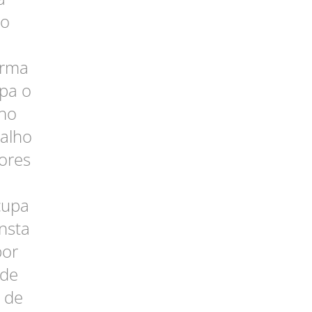
ro
orma
pa o
lho
balho
ores
cupa
onsta
por
 de
 de