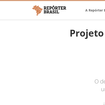
A Repórter B
Projeto
O d
u