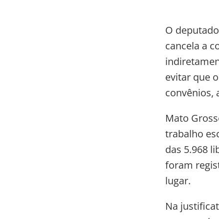
O deputado 
cancela a c
indiretament
evitar que 
convênios, 
Mato Grosso
trabalho es
das 5.968 l
foram regis
lugar.
Na justific