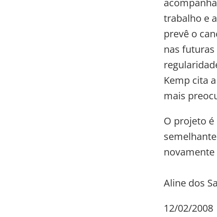
acompanhado
trabalho e 
prevê o can
nas futuras
regularidad
Kemp cita a
mais preoc
O projeto é
semelhante.
novamente f
Aline dos S
12/02/2008