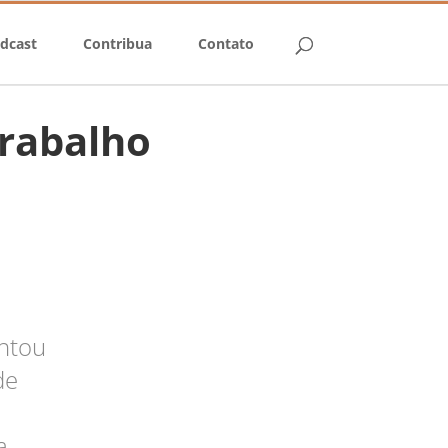
dcast
Contribua
Contato
trabalho
ntou
de
a