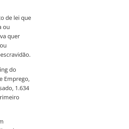
 de lei que
a ou
iva quer
 ou
escravidão.
ing do
 e Emprego,
sado, 1.634
rimeiro
em