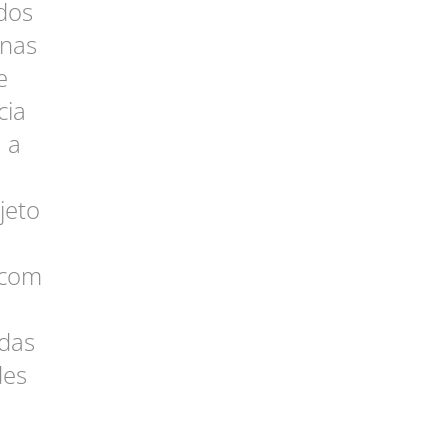
dos
 nas
e
cia
 a
jeto
 com
das
des