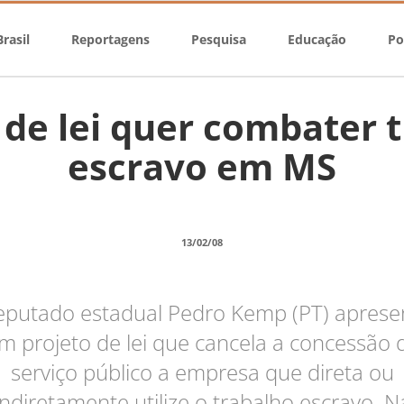
rasil
Reportagens
Pesquisa
Educação
Po
 de lei quer combater 
escravo em MS
13/02/08
eputado estadual Pedro Kemp (PT) aprese
m projeto de lei que cancela a concessão 
serviço público a empresa que direta ou
indiretamente utilize o trabalho escravo. N