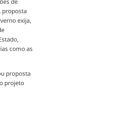
ções de
A proposta
verno exija,
de
Estado,
rias como as
ou proposta
o projeto