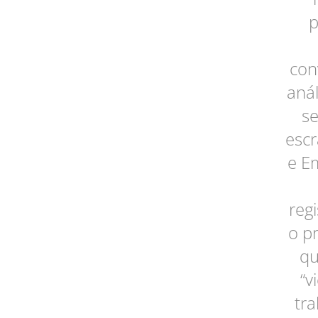
p
con
aná
se
escr
e E
reg
o pr
qu
“v
tr