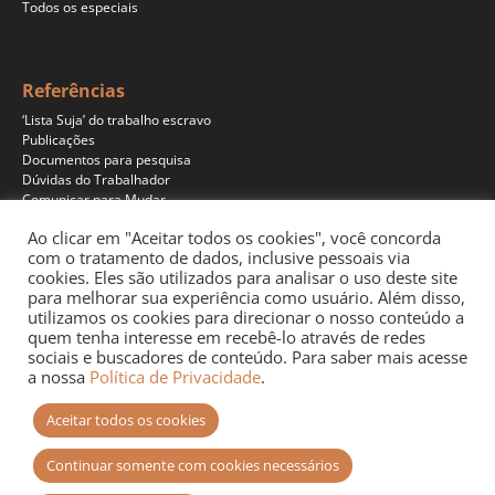
Todos os especiais
Referências
‘Lista Suja’ do trabalho escravo
Publicações
Documentos para pesquisa
Dúvidas do Trabalhador
Comunicar para Mudar
Ao clicar em "Aceitar todos os cookies", você concorda
com o tratamento de dados, inclusive pessoais via
cookies. Eles são utilizados para analisar o uso deste site
Programas
para melhorar sua experiência como usuário. Além disso,
Jornalismo
utilizamos os cookies para direcionar o nosso conteúdo a
Pesquisa
quem tenha interesse em recebê-lo através de redes
Educação
sociais e buscadores de conteúdo. Para saber mais acesse
Documentários
a nossa
Política de Privacidade
.
Podcast
Aceitar todos os cookies
Continuar somente com cookies necessários