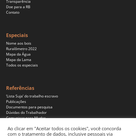
Transparência
Doe para a RB
Contato
Especiais
Nome aos bois
Ruralômetro 2022
Mapa da Água
Mapa da Lama
Todos os especiais
Referências
‘Lista Suja’ do trabalho escravo
Publicações
Documentos para pesquisa
Dúvidas do Trabalhador
Comunicar para Mudar
Ao clicar em "Aceitar todos os cookies", você concorda
com o tratamento de dados, inclusive pessoais via