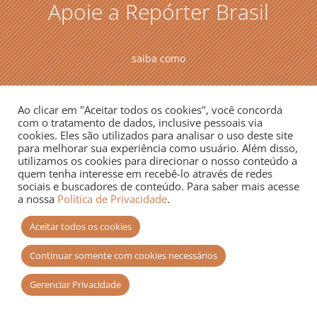
Apoie a Repórter Brasil
saiba como
Ao clicar em "Aceitar todos os cookies", você concorda
com o tratamento de dados, inclusive pessoais via
cookies. Eles são utilizados para analisar o uso deste site
para melhorar sua experiência como usuário. Além disso,
utilizamos os cookies para direcionar o nosso conteúdo a
quem tenha interesse em recebê-lo através de redes
Repórter Brasil
sociais e buscadores de conteúdo. Para saber mais acesse
a nossa
Política de Privacidade
.
Quem somos
Equipe
Aceitar todos os cookies
Transparência
Doe para a RB
Continuar somente com cookies necessários
Contato
Gerenciar Privacidade
Especiais