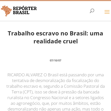
Trabalho escravo no Brasil: uma
realidade cruel
07/10/07
RICARDO ALVAREZ O Brasil está passando por uma
tentativa de desmoralização da fiscalização do
trabalho escravo e, segundo a Comissão Pastoral da
Terra (CPT), isso se deve à pressão da bancada
ruralista no Congresso Nacional e a setores ligados
ao agronegócio, que, por muitos âmbitos, estão
desmoralizando não apenas uma ação, mas todo o