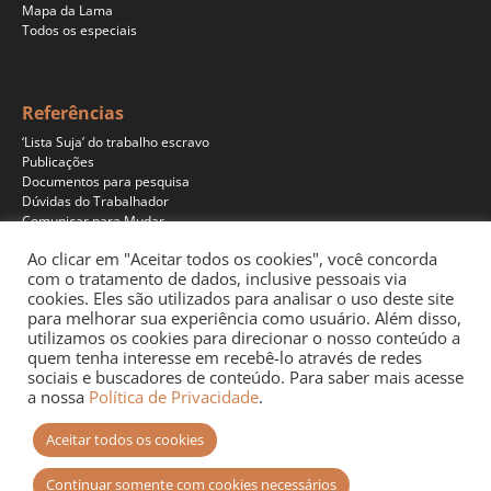
Mapa da Lama
Todos os especiais
Referências
‘Lista Suja’ do trabalho escravo
Publicações
Documentos para pesquisa
Dúvidas do Trabalhador
Comunicar para Mudar
Ao clicar em "Aceitar todos os cookies", você concorda
com o tratamento de dados, inclusive pessoais via
cookies. Eles são utilizados para analisar o uso deste site
Programas
para melhorar sua experiência como usuário. Além disso,
Jornalismo
utilizamos os cookies para direcionar o nosso conteúdo a
Pesquisa
quem tenha interesse em recebê-lo através de redes
Educação
sociais e buscadores de conteúdo. Para saber mais acesse
Documentários
a nossa
Política de Privacidade
.
Podcast
Aceitar todos os cookies
Continuar somente com cookies necessários