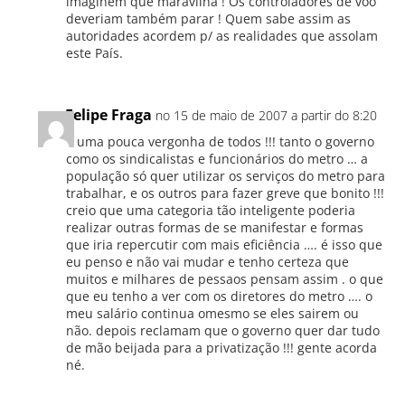
imaginem que maravilha ! Os controladores de vôo
deveriam também parar ! Quem sabe assim as
autoridades acordem p/ as realidades que assolam
este País.
Felipe Fraga
no 15 de maio de 2007 a partir do 8:20
È uma pouca vergonha de todos !!! tanto o governo
como os sindicalistas e funcionários do metro … a
população só quer utilizar os serviços do metro para
trabalhar, e os outros para fazer greve que bonito !!!
creio que uma categoria tão inteligente poderia
realizar outras formas de se manifestar e formas
que iria repercutir com mais eficiência …. é isso que
eu penso e não vai mudar e tenho certeza que
muitos e milhares de pessaos pensam assim . o que
que eu tenho a ver com os diretores do metro …. o
meu salário continua omesmo se eles sairem ou
não. depois reclamam que o governo quer dar tudo
de mão beijada para a privatização !!! gente acorda
né.