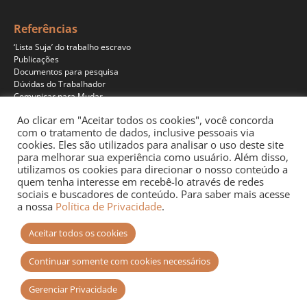
Referências
‘Lista Suja’ do trabalho escravo
Publicações
Documentos para pesquisa
Dúvidas do Trabalhador
Comunicar para Mudar
Ao clicar em "Aceitar todos os cookies", você concorda
com o tratamento de dados, inclusive pessoais via
cookies. Eles são utilizados para analisar o uso deste site
Programas
para melhorar sua experiência como usuário. Além disso,
Jornalismo
utilizamos os cookies para direcionar o nosso conteúdo a
Pesquisa
quem tenha interesse em recebê-lo através de redes
Educação
sociais e buscadores de conteúdo. Para saber mais acesse
Documentários
a nossa
Política de Privacidade
.
Podcast
Aceitar todos os cookies
Continuar somente com cookies necessários
Gerenciar Privacidade
Site desenvolvido por
+