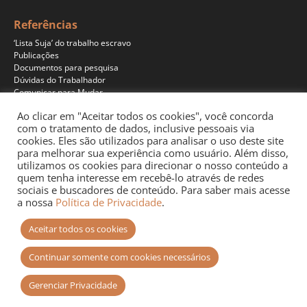
Referências
‘Lista Suja’ do trabalho escravo
Publicações
Documentos para pesquisa
Dúvidas do Trabalhador
Comunicar para Mudar
Ao clicar em "Aceitar todos os cookies", você concorda
com o tratamento de dados, inclusive pessoais via
cookies. Eles são utilizados para analisar o uso deste site
Programas
para melhorar sua experiência como usuário. Além disso,
Jornalismo
utilizamos os cookies para direcionar o nosso conteúdo a
Pesquisa
quem tenha interesse em recebê-lo através de redes
Educação
sociais e buscadores de conteúdo. Para saber mais acesse
Documentários
a nossa
Política de Privacidade
.
Podcast
Aceitar todos os cookies
Continuar somente com cookies necessários
Gerenciar Privacidade
Site desenvolvido por
+