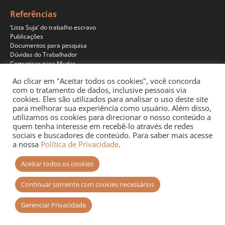
Referências
‘Lista Suja’ do trabalho escravo
Publicações
Documentos para pesquisa
Dúvidas do Trabalhador
Comunicar para Mudar
Ao clicar em "Aceitar todos os cookies", você concorda
com o tratamento de dados, inclusive pessoais via
cookies. Eles são utilizados para analisar o uso deste site
Programas
para melhorar sua experiência como usuário. Além disso,
Jornalismo
utilizamos os cookies para direcionar o nosso conteúdo a
Pesquisa
quem tenha interesse em recebê-lo através de redes
Educação
sociais e buscadores de conteúdo. Para saber mais acesse
Documentários
a nossa
Política de Privacidade
.
Podcast
Aceitar todos os cookies
Continuar somente com cookies necessários
Gerenciar Privacidade
Site desenvolvido por
+