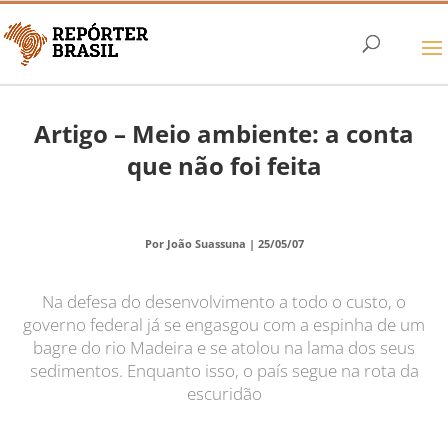
Artigo – Meio ambiente: a conta
que não foi feita
Por João Suassuna |
25/05/07
Na defesa do desenvolvimento a todo o custo, o
governo federal já se engasgou com a espinha de um
bagre do rio Madeira e se atolou na lama dos seus
sedimentos. Enquanto isso, o país segue na rota da
escuridão