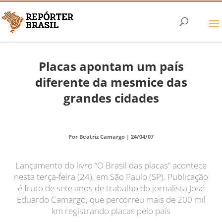
Placas apontam um país
diferente da mesmice das
grandes cidades
Por Beatriz Camargo |
24/04/07
Lançamento do livro “O Brasil das placas” acontece
nesta terça-feira (24), em São Paulo (SP). Publicação
é fruto de sete anos de trabalho do jornalista José
Eduardo Camargo, que percorreu mais de 200 mil
km registrando placas pelo país