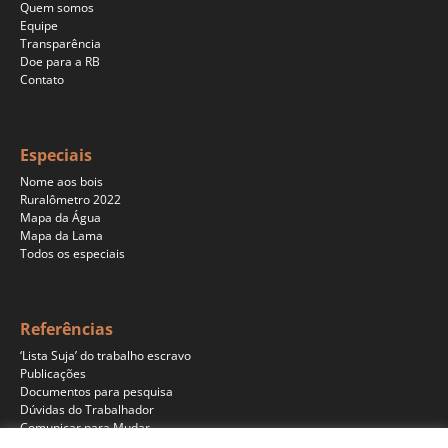
Quem somos
Equipe
Transparência
Doe para a RB
Contato
Especiais
Nome aos bois
Ruralômetro 2022
Mapa da Água
Mapa da Lama
Todos os especiais
Referências
‘Lista Suja’ do trabalho escravo
Publicações
Documentos para pesquisa
Dúvidas do Trabalhador
Comunicar para Mudar