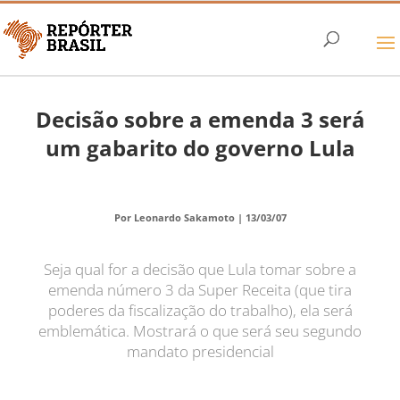
Decisão sobre a emenda 3 será
um gabarito do governo Lula
Por Leonardo Sakamoto |
13/03/07
Seja qual for a decisão que Lula tomar sobre a
emenda número 3 da Super Receita (que tira
poderes da fiscalização do trabalho), ela será
emblemática. Mostrará o que será seu segundo
mandato presidencial