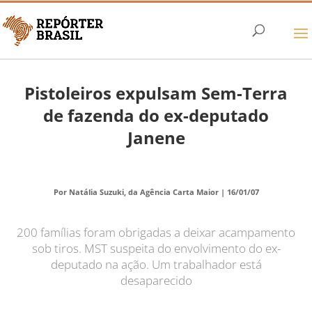
Pistoleiros expulsam Sem-Terra
de fazenda do ex-deputado
Janene
Por Natália Suzuki, da Agência Carta Maior |
16/01/07
200 famílias foram obrigadas a deixar acampamento
sob tiros. MST suspeita do envolvimento do ex-
deputado na ação. Um trabalhador está
desaparecido