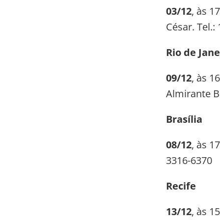
03/12
, às 1
César. Tel.:
Rio de Jane
09/12
, às 1
Almirante Ba
Brasília
08/12
, às 1
3316-6370
Recife
13/12
, às 1