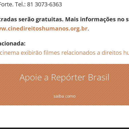
orte. Tel.: 81 3073-6363
tradas serão gratuitas. Mais informações no s
w.cinedireitoshumanos.org.br
.
acionada:
cinema exibirão filmes relacionados a direitos
Apoie a Repórter Brasil
saiba como