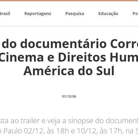
rasil
Reportagens
Pesquisa
Educação
Po
 do documentário Corr
Cinema e Direitos Hu
América do Sul
01/12/06
sta ao trailer e veja a sinopse do documen
 Paulo 02/12, às 18h e 10/12, às 17h, na 