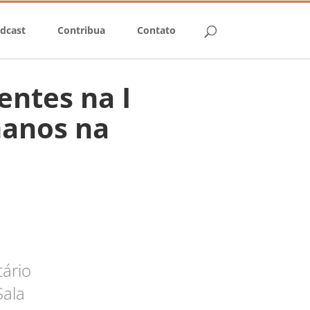
dcast
Contribua
Contato
entes na I
manos na
tário
Sala