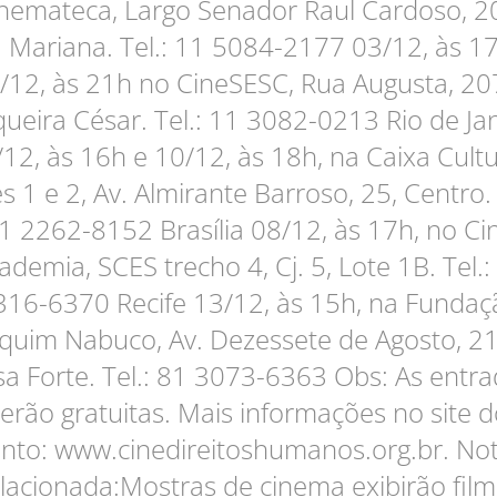
nemateca, Largo Senador Raul Cardoso, 2
a Mariana. Tel.: 11 5084-2177 03/12, às 1
/12, às 21h no CineSESC, Rua Augusta, 20
ueira César. Tel.: 11 3082-0213 Rio de Ja
12, às 16h e 10/12, às 18h, na Caixa Cultu
s 1 e 2, Av. Almirante Barroso, 25, Centro. 
1 2262-8152 Brasília 08/12, às 17h, no Ci
ademia, SCES trecho 4, Cj. 5, Lote 1B. Tel.:
316-6370 Recife 13/12, às 15h, na Fundaç
quim Nabuco, Av. Dezessete de Agosto, 2
a Forte. Tel.: 81 3073-6363 Obs: As entr
erão gratuitas. Mais informações no site 
nto: www.cinedireitoshumanos.org.br. Not
lacionada:Mostras de cinema exibirão fil