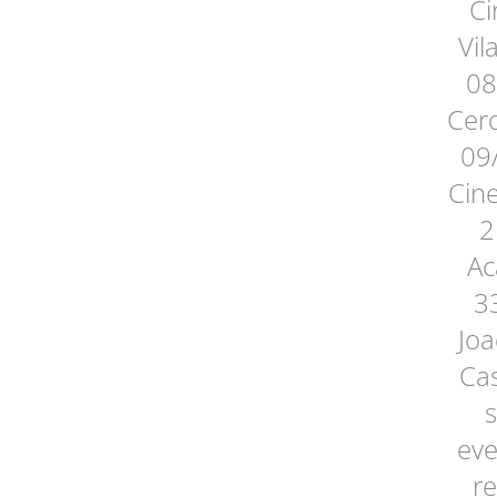
Ci
Vil
08
Cerq
09/
Cine
2
Ac
3
Joa
Cas
s
eve
re