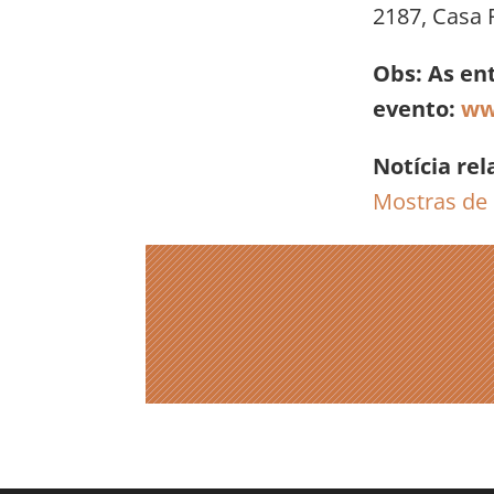
2187, Casa F
Obs: As en
evento:
ww
Notícia rel
Mostras de 