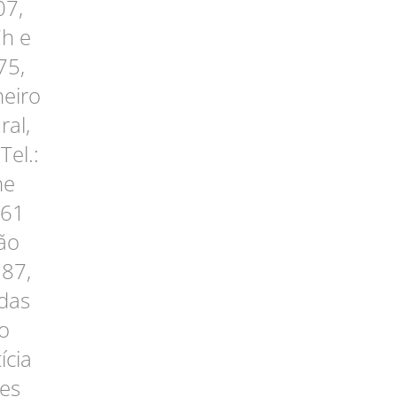
07,
7h e
75,
neiro
ral,
Tel.:
ne
 61
ão
187,
adas
do
ícia
mes