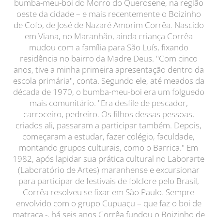
bumba-meu-boi do Morro do Querosene, na região
oeste da cidade – e mais recentemente o Boizinho
de Cofo, de José de Nazaré Amorim Corrêa. Nascido
em Viana, no Maranhão, ainda criança Corrêa
mudou com a família para São Luís, fixando
residência no bairro da Madre Deus. "Com cinco
anos, tive a minha primeira apresentação dentro da
escola primária", conta. Segundo ele, até meados da
década de 1970, o bumba-meu-boi era um folguedo
mais comunitário. "Era desfile de pescador,
carroceiro, pedreiro. Os filhos dessas pessoas,
criados ali, passaram a participar também. Depois,
começaram a estudar, fazer colégio, faculdade,
montando grupos culturais, como o Barrica." Em
1982, após lapidar sua prática cultural no Laborarte
(Laboratório de Artes) maranhense e excursionar
para participar de festivais de folclore pelo Brasil,
Corrêa resolveu se fixar em São Paulo. Sempre
envolvido com o grupo Cupuaçu – que faz o boi de
matraca -, há seis anos Corrêa fundou o Boizinho de