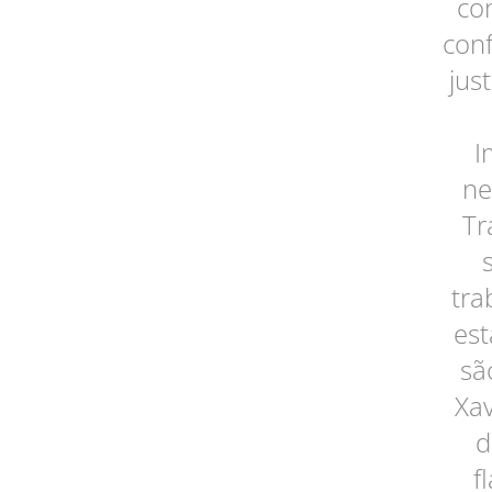
co
conf
jus
I
ne
Tr
tra
est
sã
Xav
d
f