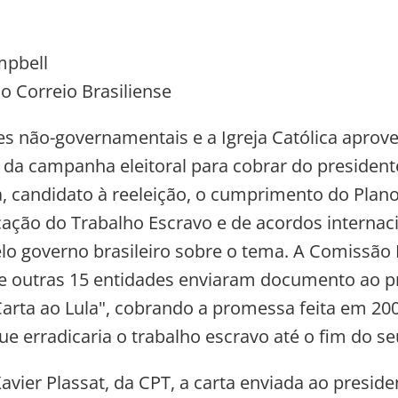
mpbell
o Correio Brasiliense
s não-governamentais e a Igreja Católica aprov
al da campanha eleitoral para cobrar do president
va, candidato à reeleição, o cumprimento do Plan
cação do Trabalho Escravo e de acordos internac
lo governo brasileiro sobre o tema. A Comissão 
 e outras 15 entidades enviaram documento ao p
rta ao Lula", cobrando a promessa feita em 200
que erradicaria o trabalho escravo até o fim do 
 Xavier Plassat, da CPT, a carta enviada ao presi