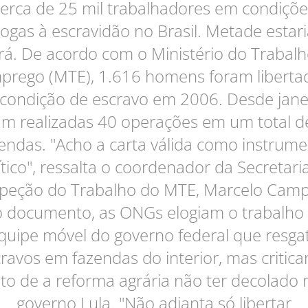
cerca de 25 mil trabalhadores em condiçõe
ogas à escravidão no Brasil. Metade estar
rá. De acordo com o Ministério do Trabalh
prego (MTE), 1.616 homens foram liberta
condição de escravo em 2006. Desde jane
am realizadas 40 operações em um total d
endas. "Acho a carta válida como instrum
ítico", ressalta o coordenador da Secretari
speção do Trabalho do MTE, Marcelo Camp
 documento, as ONGs elogiam o trabalho
quipe móvel do governo federal que resga
ravos em fazendas do interior, mas critic
ato de a reforma agrária não ter decolado 
governo Lula. "Não adianta só libertar