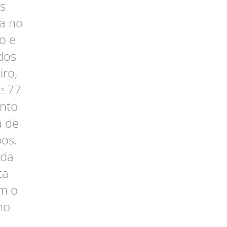
s
ia no
o e
dos
iro,
e 77
ento
a de
os.
 da
ta
am o
no