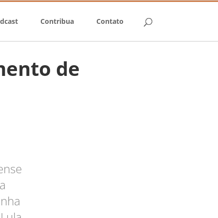
dcast
Contribua
Contato
mento de
iense
ja
anha
 Lula