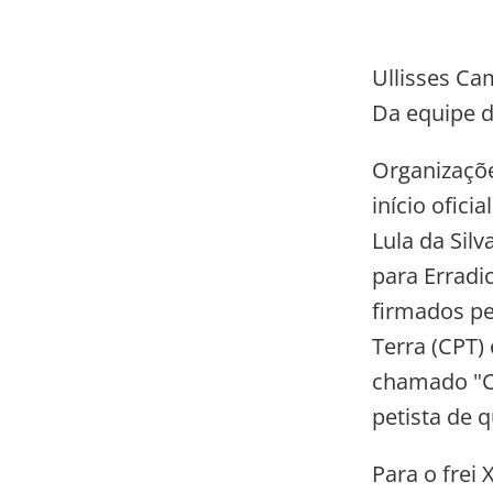
Ullisses Ca
Da equipe d
Organizaçõe
início ofici
Lula da Sil
para Erradi
firmados pe
Terra (CPT)
chamado "Ca
petista de 
Para o frei