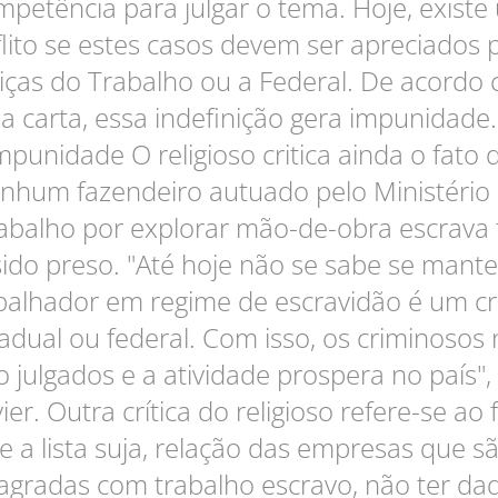
mpetência para julgar o tema. Hoje, existe
lito se estes casos devem ser apreciados 
tiças do Trabalho ou a Federal. De acordo
a carta, essa indefinição gera impunidade.
mpunidade O religioso critica ainda o fato 
nhum fazendeiro autuado pelo Ministério
abalho por explorar mão-de-obra escrava 
sido preso. "Até hoje não se sabe se mante
balhador em regime de escravidão é um c
adual ou federal. Com isso, os criminosos
o julgados e a atividade prospera no país", 
ier. Outra crítica do religioso refere-se ao 
e a lista suja, relação das empresas que s
lagradas com trabalho escravo, não ter da