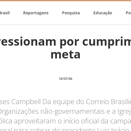
rasil
Reportagens
Pesquisa
Educação
Po
essionam por cumpri
meta
10/07/06
sses Campbell Da equipe do Correio Brasil
rganizações não-governamentais e a Igre
ólica aproveitaram o início oficial da camp
toral para cobrar do presidente Luiz Inácio