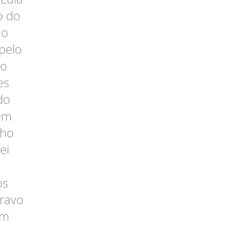
o do
ho
pelo
ão
es
do
 em
lho
ei
os
cravo
am