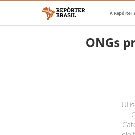
A Repórter B
ONGs pr
Ulli
O
Cat
elei