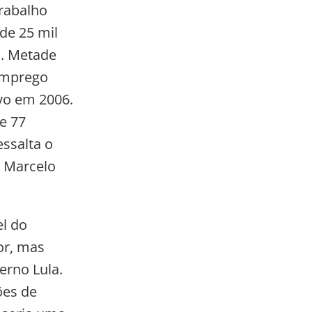
trabalho
de 25 mil
l. Metade
 Emprego
vo em 2006.
e 77
essalta o
, Marcelo
l do
or, mas
erno Lula.
ões de