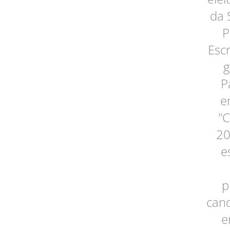
da 
P
Esc
g
P
e
"C
20
e
p
cand
e