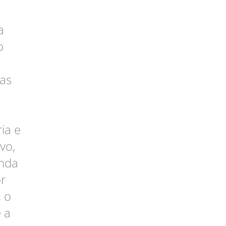
a
o
 as
ia e
vo,
enda
r
, o
 a