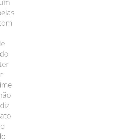
 um
pelas
 com
de
 do
ter
r
rime
 não
diz
fato
ão
do