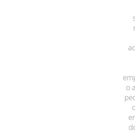
ac
emp
o 
ped
en
d