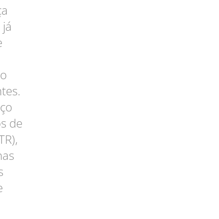
ça
 já
e
 o
tes.
iço
os de
TR),
nas
s
e