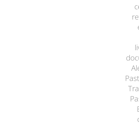
c
re
l
doc
Al
Past
Tra
Pa