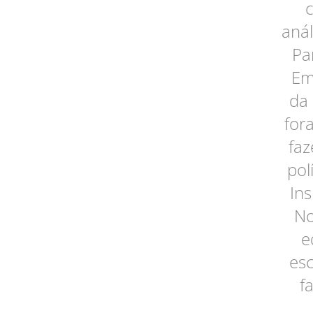
anál
Pa
Em
da 
for
faz
pol
In
No
e
esc
f