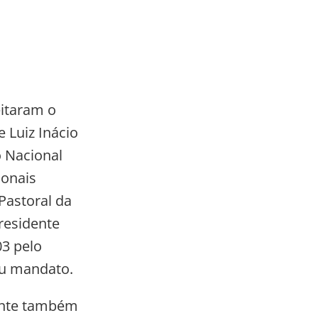
eitaram o
e Luiz Inácio
o Nacional
ionais
Pastoral da
residente
3 pelo
seu mandato.
dente também