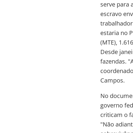
serve para 
escravo env
trabalhador
estaria no 
(MTE), 1.61
Desde janei
fazendas. "A
coordenador
Campos.
No documen
governo fed
criticam o 
"Não adiant