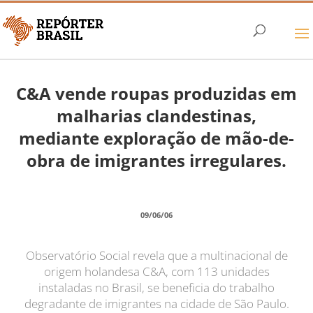
C&A vende roupas produzidas em
malharias clandestinas,
mediante exploração de mão-de-
obra de imigrantes irregulares.
09/06/06
Observatório Social revela que a multinacional de
origem holandesa C&A, com 113 unidades
instaladas no Brasil, se beneficia do trabalho
degradante de imigrantes na cidade de São Paulo.