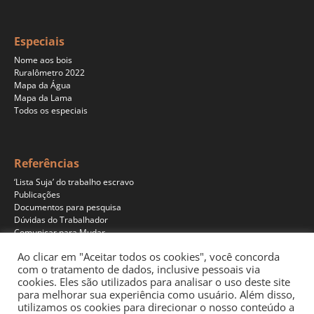
Especiais
Nome aos bois
Ruralômetro 2022
Mapa da Água
Mapa da Lama
Todos os especiais
Referências
‘Lista Suja’ do trabalho escravo
Publicações
Documentos para pesquisa
Dúvidas do Trabalhador
Comunicar para Mudar
Ao clicar em "Aceitar todos os cookies", você concorda
com o tratamento de dados, inclusive pessoais via
cookies. Eles são utilizados para analisar o uso deste site
Programas
para melhorar sua experiência como usuário. Além disso,
Jornalismo
utilizamos os cookies para direcionar o nosso conteúdo a