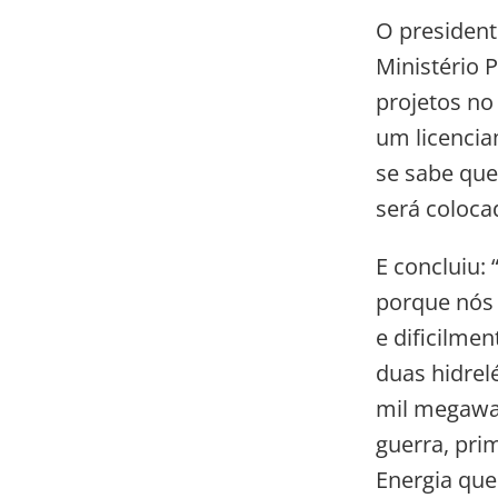
O president
Ministério 
projetos no
um licencia
se sabe que,
será coloca
E concluiu:
porque nós 
e dificilme
duas hidrelé
mil megawat
guerra, pri
Energia quer