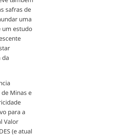
s safras de
inundar uma
e um estudo
rescente
star
a da
ncia
 de Minas e
ricidade
vo para a
l Valor
ES (e atual