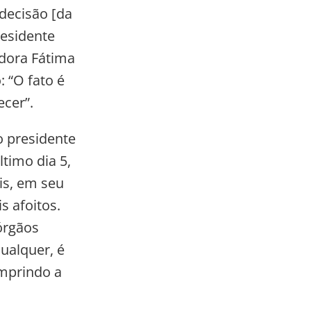
decisão [da
residente
adora Fátima
 “O fato é
cer”.
o presidente
timo dia 5,
is, em seu
 afoitos.
órgãos
ualquer, é
mprindo a