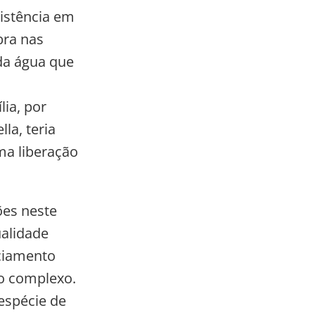
istência em
bra nas
 da água que
lia, por
la, teria
ma liberação
ões neste
ualidade
nciamento
o complexo.
espécie de