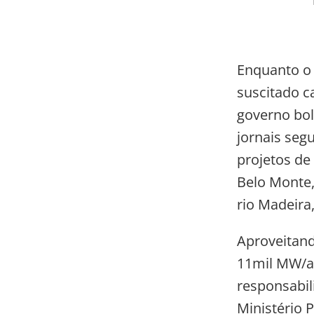
Enquanto o 
suscitado c
governo bol
jornais seg
projetos de 
Belo Monte,
rio Madeira
Aproveitand
11mil MW/an
responsabil
Ministério 