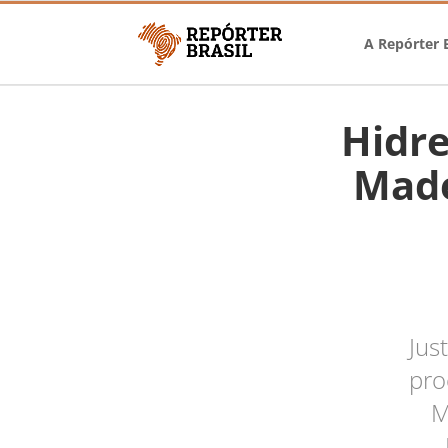
A Repórter B
Hidre
Made
Jus
pro
M