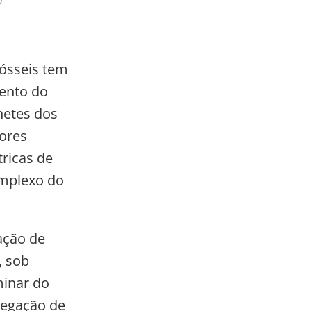
ósseis tem
ento do
hetes dos
ores
tricas de
omplexo do
ação de
, sob
minar do
legação de