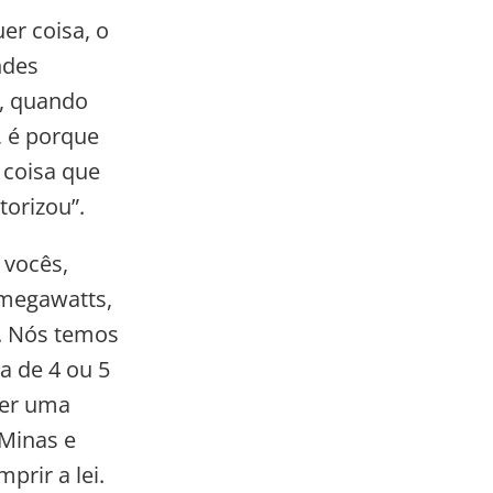
r coisa, o
ndes
s, quando
, é porque
 coisa que
orizou”.
 vocês,
 megawatts,
s. Nós temos
a de 4 ou 5
ser uma
 Minas e
prir a lei.