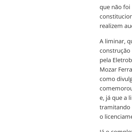
que não foi
constitucio
realizem au
A liminar, 
construção 
pela Eletrob
Mozar Ferra
como divulg
comemorou a
e, já que a 
tramitando 
o licenciam
Já o comple