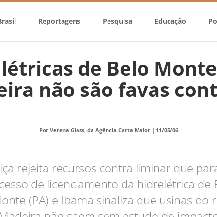
rasil
Reportagens
Pesquisa
Educação
Po
létricas de Belo Monte
ira não são favas con
Por Verena Glass, da Agência Carta Maior |
11/05/06
tiça rejeita recursos contra liminar que para
cesso de licenciamento da hidrelétrica de 
onte (PA) e Ibama sinaliza que usinas do r
Madeira não saem sem estudo de impact