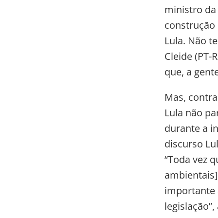
ministro da
construção 
Lula. Não t
Cleide (PT-
que, a gent
Mas, contra
Lula não pa
durante a i
discurso Lu
“Toda vez q
ambientais]
importante 
legislação”,