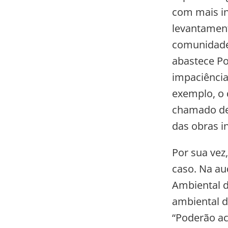
com mais in
levantament
comunidades
abastece P
impaciência.
exemplo, o d
chamado de 
das obras i
Por sua vez
caso. Na au
Ambiental d
ambiental d
“Poderão ac