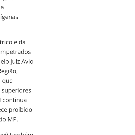
sa
dígenas
trico e da
, impetrados
elo juiz Avio
Região,
, que
 superiores
l continua
ece proibido
 do MP.
prevê também