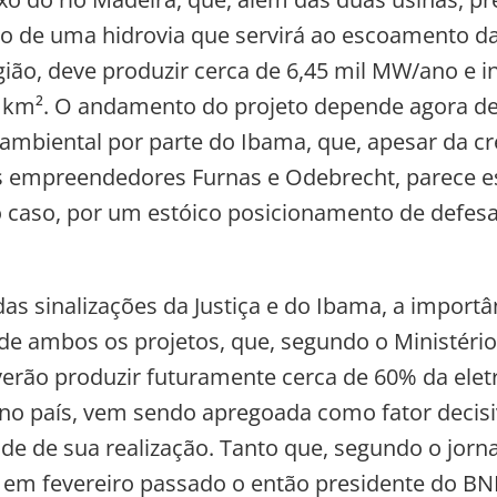
ção de uma hidrovia que servirá ao escoamento da
gião, deve produzir cerca de 6,45 mil MW/ano e 
7 km². O andamento do projeto depende agora d
ambiental por parte do Ibama, que, apesar da c
 empreendedores Furnas e Odebrecht, parece e
 caso, por um estóico posicionamento de defes
das sinalizações da Justiça e do Ibama, a importâ
e ambos os projetos, que, segundo o Ministério
verão produzir futuramente cerca de 60% da elet
o país, vem sendo apregoada como fator decisi
ade de sua realização. Tanto que, segundo o jorna
em fevereiro passado o então presidente do BND