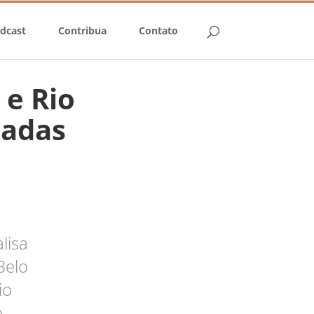
dcast
Contribua
Contato
 e Rio
tadas
lisa
Belo
io
o