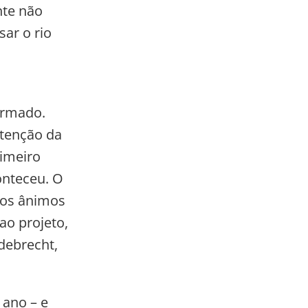
nte não
sar o rio
irmado.
btenção da
rimeiro
onteceu. O
dos ânimos
ao projeto,
debrecht,
 ano – e