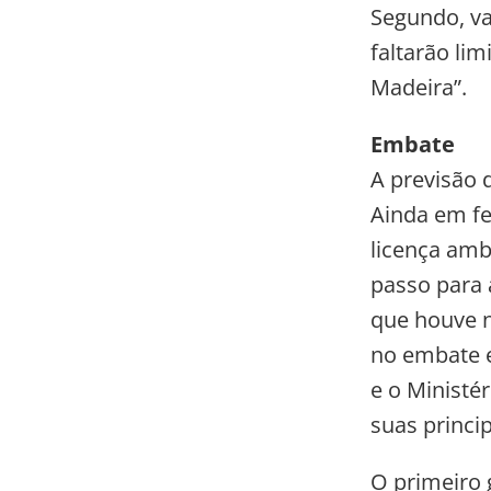
Segundo, va
faltarão lim
Madeira”.
Embate
A previsão 
Ainda em fe
licença amb
passo para 
que houve 
no embate e
e o Ministé
suas princi
O primeiro 