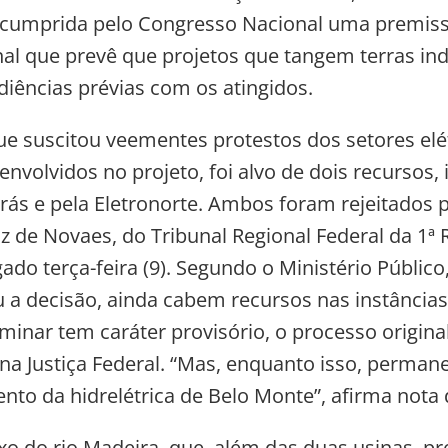
 cumprida pelo Congresso Nacional uma premis
nal que prevê que projetos que tangem terras in
diências prévias com os atingidos.
que suscitou veementes protestos dos setores elé
envolvidos no projeto, foi alvo de dois recursos
rás e pela Eletronorte. Ambos foram rejeitados p
z de Novaes, do Tribunal Regional Federal da 1ª 
ado terça-feira (9). Segundo o Ministério Público
 decisão, ainda cabem recursos nas instâncias
liminar tem caráter provisório, o processo origina
na Justiça Federal. “Mas, enquanto isso, perman
ento da hidrelétrica de Belo Monte”, afirma nota
xo do rio Madeira, que, além das duas usinas, 