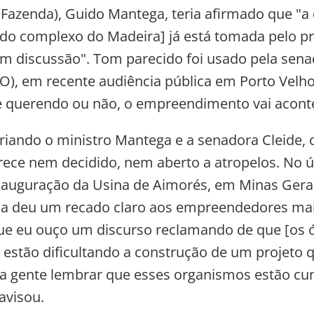
 Fazenda), Guido Mantega, teria afirmado que "a 
do complexo do Madeira] já está tomada pelo p
em discussão". Tom parecido foi usado pela sen
RO), em recente audiência pública em Porto Velho:
e querendo ou não, o empreendimento vai aconte
riando o ministro Mantega e a senadora Cleide, 
rece nem decidido, nem aberto a atropelos. No úl
nauguração da Usina de Aimorés, em Minas Gera
la deu um recado claro aos empreendedores mais
ue eu ouço um discurso reclamando de que [os 
 estão dificultando a construção de um projeto q
a gente lembrar que esses organismos estão cu
 avisou.