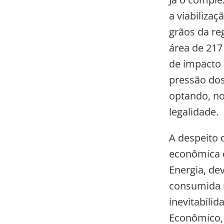
a viabiliza
grãos da re
área de 21
de impacto 
pressão dos
optando, no
legalidade.
A despeito 
econômica d
Energia, de
consumida n
inevitabilid
Econômico, 