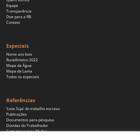
Equipe
Transparência
Doe para a RB
Contato
Especiais
Nome aos bois
Ruralômetro 2022
Mapa da Água
Mapa da Lama
Todos os especiais
Referências
‘Lista Suja’ do trabalho escravo
Publicações
Documentos para pesquisa
Dúvidas do Trabalhador
Comunicar para Mudar