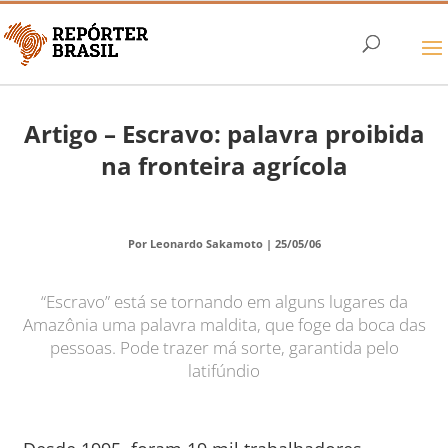
Artigo – Escravo: palavra proibida
na fronteira agrícola
Por Leonardo Sakamoto |
25/05/06
“Escravo” está se tornando em alguns lugares da
Amazônia uma palavra maldita, que foge da boca das
pessoas. Pode trazer má sorte, garantida pelo
latifúndio