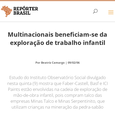
Multinacionais beneficiam-se da
exploração de trabalho infantil
Por Beatriz Camargo |
09/02/06
Estudo do Instituto Observatório Social divulgado
nesta quinta (9) mostra que Faber-Castell, Basf e ICI
Paints estão envolvidas na cadeia de exploração de
mão-de-obra infantil, pois compram talco das
empresas Minas Talco e Minas Serpentinito, que
utilizam crianças na mineração da pedra-sabão