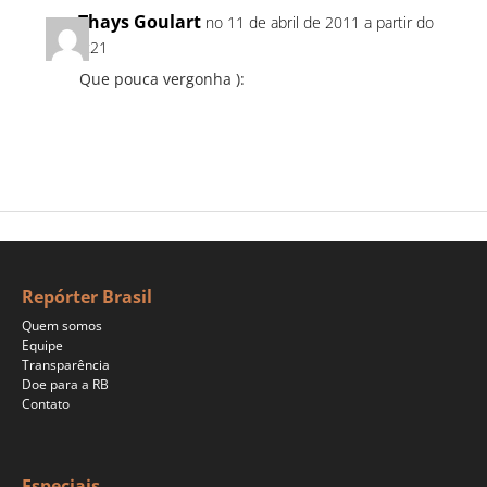
Thays Goulart
no 11 de abril de 2011 a partir do
9:21
Que pouca vergonha ):
Repórter Brasil
Quem somos
Equipe
Transparência
Doe para a RB
Contato
Especiais