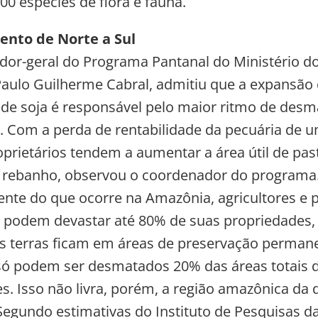
00 espécies de flora e fauna.
nto de Norte a Sul
or-geral do Programa Pantanal do Ministério d
aulo Guilherme Cabral, admitiu que a expansão 
o de soja é responsável pelo maior ritmo de de
. Com a perda de rentabilidade da pecuária de
roprietários tendem a aumentar a área útil de pa
 rebanho, observou o coordenador do programa
nte do que ocorre na Amazônia, agricultores e 
 podem devastar até 80% de suas propriedades,
 terras ficam em áreas de preservação perman
ó podem ser desmatados 20% das áreas totais 
s. Isso não livra, porém, a região amazônica da 
Segundo estimativas do Instituto de Pesquisas 