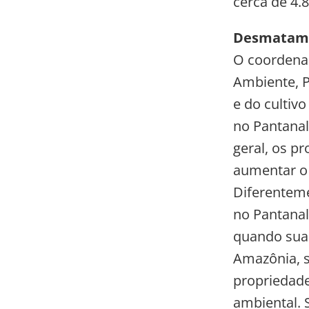
cerca de 4.8
Desmatame
O coordenad
Ambiente, P
e do cultiv
no Pantanal
geral, os p
aumentar o
Diferenteme
no Pantanal
quando suas
Amazônia, s
propriedade
ambiental. 