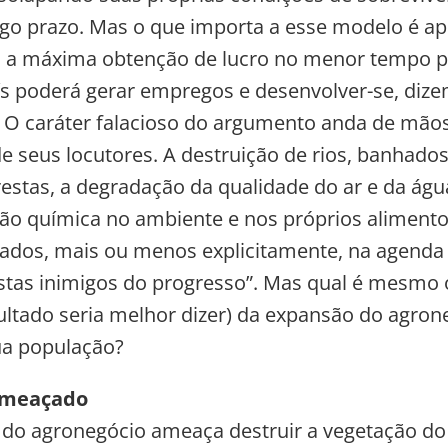
go prazo. Mas o que importa a esse modelo é a
, a máxima obtenção de lucro no menor tempo po
ís poderá gerar empregos e desenvolver-se, diz
 O caráter falacioso do argumento anda de mã
e seus locutores. A destruição de rios, banhados
restas, a degradação da qualidade do ar e da águ
o química no ambiente e nos próprios alimento
çados, mais ou menos explicitamente, na agenda
stas inimigos do progresso”. Mas qual é mesmo 
cultado seria melhor dizer) da expansão do agron
sua população?
ameaçado
do agronegócio ameaça destruir a vegetação do