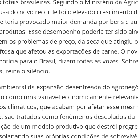
totais brasileiras. Segundo o Ministério da Agric
ausa do novo recorde foi o elevado crescimento 
ue teria provocado maior demanda por bens e a
produtos. Esse desempenho poderia ter sido ai
em os problemas de preço, da seca que atingiu o 
aftosa que afetou as exportações de carne. O nov
otícia para o Brasil, dizem todas as vozes. Sobre
 reina o silêncio.
mbiental da expansão desenfreada do agronegó
do como uma variável economicamente relevant
ios climáticos, que acabam por afetar esse mes
o, são tratados como fenômenos descolados da
ção de um modelo produtivo que destrói progr
 solapando suas próprias condições de sobrevivê