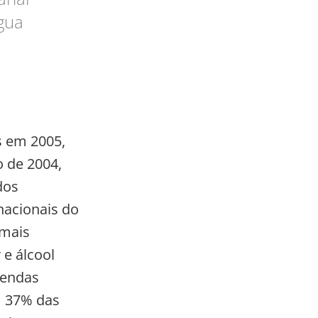
gua
s em 2005,
o de 2004,
dos
rnacionais do
 mais
e álcool
vendas
m 37% das