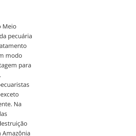
o Meio
da pecuária
smatamento
 um modo
stagem para
.
pecuaristas
 exceto
ente. Na
das
destruição
da Amazônia