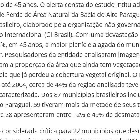
 de 45 anos. O alerta consta do estudo intitula
de Perda de Área Natural da Bacia do Alto Paragu
asileiro, elaborado pela organização não-govern
 Internacional (CI-Brasil). Com uma devastação
3%, em 45 anos, a maior planície alagada do mu
. Pesquisadores da entidade analisaram imagens
m a proporção da área que ainda tem vegetaçã
la que já perdeu a cobertura vegetal original. O 
 até 2004, cerca de 44% da região analisada teve
caracterizada. Dos 87 municípios brasileiros incl
to Paraguai, 59 tiveram mais da metade de seus t
 e 28 apresentaram entre 12% e 49% de desmat
é considerada crítica para 22 municípios que d