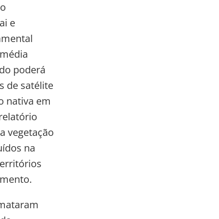
do
ai e
amental
 média
ndo poderá
 de satélite
o nativa em
relatório
 a vegetação
uídos na
erritórios
amento.
esmataram