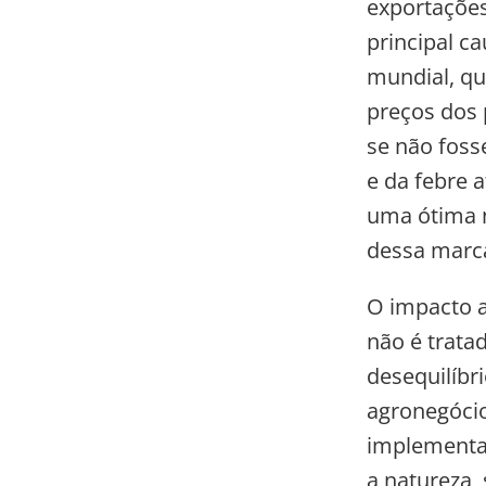
exportações 
principal c
mundial, q
preços dos 
se não foss
e da febre 
uma ótima n
dessa marca,
O impacto a
não é trata
desequilíbr
agronegóci
implementa
a natureza,