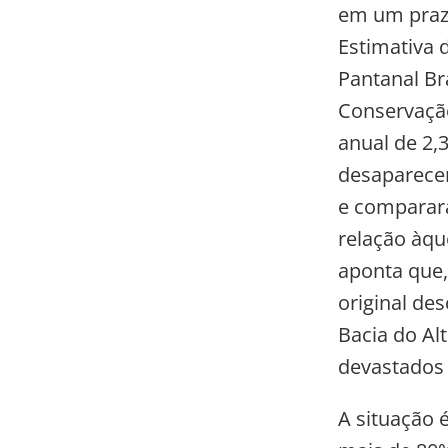
em um prazo
Estimativa 
Pantanal Br
Conservação
anual de 2,
desaparecer
e comparara
relação àque
aponta que,
original des
Bacia do Al
devastados
A situação 