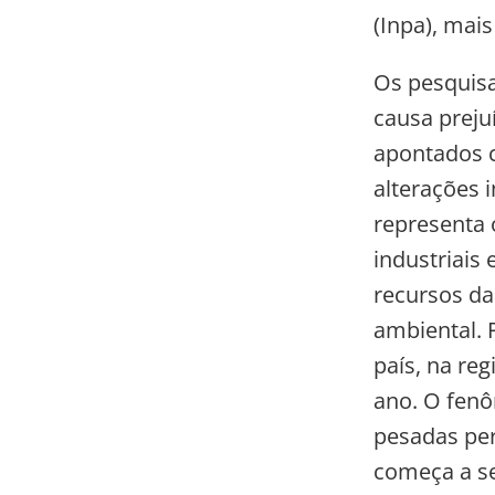
(Inpa), mais
Os pesquis
causa prejuí
apontados c
alterações 
representa 
industriais
recursos da
ambiental. 
país, na re
ano. O fen
pesadas per
começa a se