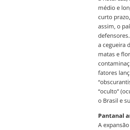
médio e lon
curto prazo
assim, o pa
defensores.
a cegueira d
matas e flo
contaminaçã
fatores lan
“obscuranti
“oculto” (o
o Brasil e 
Pantanal 
A expansão 