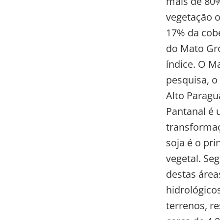
mais de 80%
vegetação o
17% da cober
do Mato Gro
índice. O M
pesquisa, o
Alto Paragu
Pantanal é u
transformaç
soja é o pr
vegetal. Se
destas área
hidrológico
terrenos, r