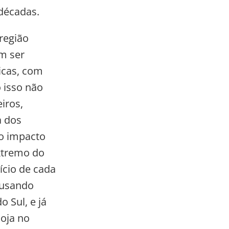
 décadas.
região
em ser
icas, com
 isso não
iros,
a dos
 o impacto
xtremo do
ício de cada
ausando
 Sul, e já
oja no