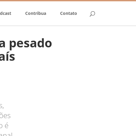
dcast
Contribua
Contato
ta pesado
aís
s,
ções
o é
anal