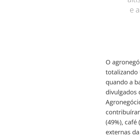
e 
O agronegóc
totalizando
quando a ba
divulgados d
Agronegócio
contribuíra
(49%), café 
externas da