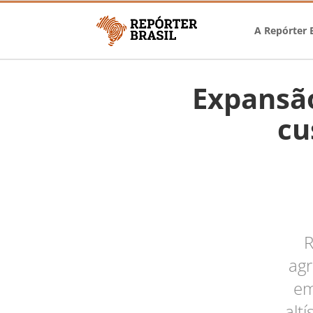
A Repórter B
Expansão
cu
R
agr
em
alt