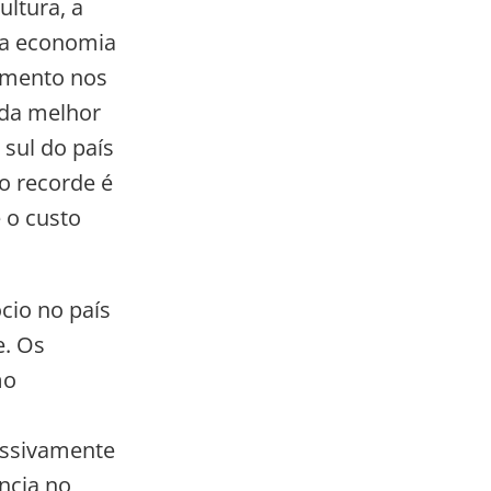
ultura, a
da economia
umento nos
nda melhor
sul do país
o recorde é
 o custo
cio no país
e. Os
mo
essivamente
ncia no