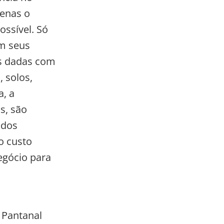
penas o
ssível. Só
em seus
os dadas com
, solos,
a, a
s, são
 dos
o custo
egócio para
 Pantanal