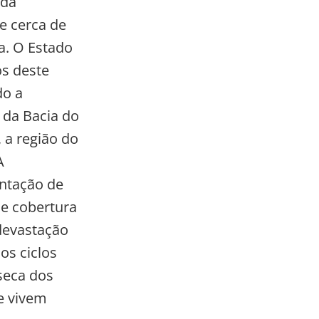
 da
e cerca de
da. O Estado
os deste
do a
 da Bacia do
 a região do
A
antação de
de cobertura
devastação
os ciclos
seca dos
de vivem