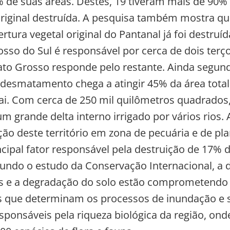
 de suas áreas. Destes, 19 tiveram mais de 90%
riginal destruída. A pesquisa também mostra qu
tura vegetal original do Pantanal já foi destruí
sso do Sul é responsável por cerca de dois terç
ato Grosso responde pelo restante. Ainda segun
 desmatamento chega a atingir 45% da área total
ai. Com cerca de 250 mil quilômetros quadrados,
m grande delta interno irrigado por vários rios. 
ão deste território em zona de pecuária e de pl
incipal fator responsável pela destruição de 17% 
gundo o estudo da Conservação Internacional, a 
s e a degradação do solo estão comprometendo 
s que determinam os processos de inundação e 
esponsáveis pela riqueza biológica da região, on