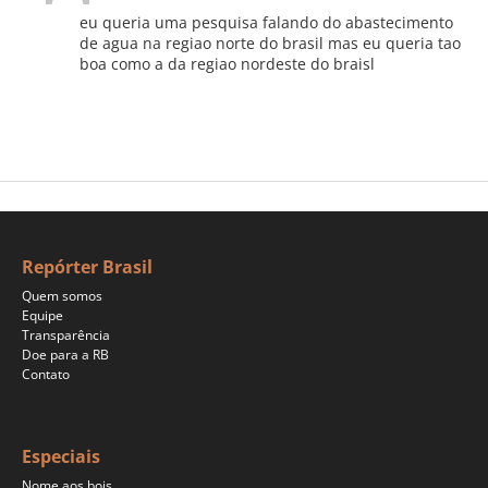
eu queria uma pesquisa falando do abastecimento
de agua na regiao norte do brasil mas eu queria tao
boa como a da regiao nordeste do braisl
Repórter Brasil
Quem somos
Equipe
Transparência
Doe para a RB
Contato
Especiais
Nome aos bois