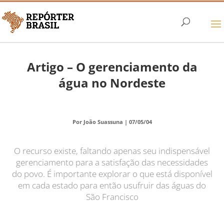
Artigo –
O gerenciamento da
água no Nordeste
Por João Suassuna |
07/05/04
O recurso existe, faltando apenas seu indispensável
gerenciamento para a satisfação das necessidades
do povo. É importante explorar o que está disponível
em cada estado para então usufruir das águas do
São Francisco