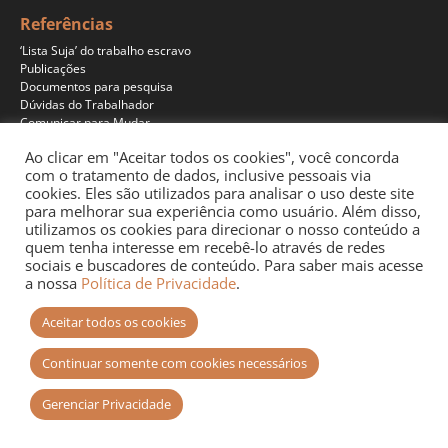
Referências
‘Lista Suja’ do trabalho escravo
Publicações
Documentos para pesquisa
Dúvidas do Trabalhador
Comunicar para Mudar
Ao clicar em "Aceitar todos os cookies", você concorda
com o tratamento de dados, inclusive pessoais via
cookies. Eles são utilizados para analisar o uso deste site
Programas
para melhorar sua experiência como usuário. Além disso,
Jornalismo
utilizamos os cookies para direcionar o nosso conteúdo a
Pesquisa
quem tenha interesse em recebê-lo através de redes
Educação
sociais e buscadores de conteúdo. Para saber mais acesse
Documentários
a nossa
Política de Privacidade
.
Podcast
Aceitar todos os cookies
Continuar somente com cookies necessários
Gerenciar Privacidade
Site desenvolvido por
+