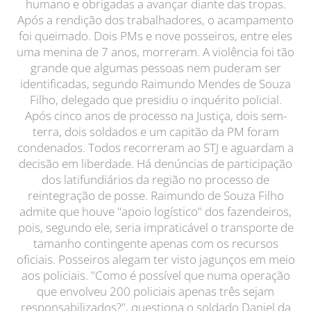
humano e obrigadas a avançar diante das tropas.
Após a rendição dos trabalhadores, o acampamento
foi queimado. Dois PMs e nove posseiros, entre eles
uma menina de 7 anos, morreram. A violência foi tão
grande que algumas pessoas nem puderam ser
identificadas, segundo Raimundo Mendes de Souza
Filho, delegado que presidiu o inquérito policial.
Após cinco anos de processo na Justiça, dois sem-
terra, dois soldados e um capitão da PM foram
condenados. Todos recorreram ao STJ e aguardam a
decisão em liberdade. Há denúncias de participação
dos latifundiários da região no processo de
reintegração de posse. Raimundo de Souza Filho
admite que houve "apoio logístico" dos fazendeiros,
pois, segundo ele, seria impraticável o transporte de
tamanho contingente apenas com os recursos
oficiais. Posseiros alegam ter visto jagunços em meio
aos policiais. "Como é possível que numa operação
que envolveu 200 policiais apenas três sejam
responsabilizados?", questiona o soldado Daniel da