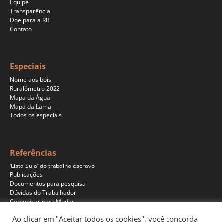
Equipe
Transparência
Doe para a RB
Contato
Especiais
Nome aos bois
Ruralômetro 2022
Mapa da Água
Mapa da Lama
Todos os especiais
Referências
‘Lista Suja’ do trabalho escravo
Publicações
Documentos para pesquisa
Dúvidas do Trabalhador
Comunicar para Mudar
Ao clicar em "Aceitar todos os cookies", você concorda