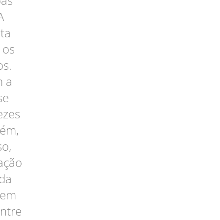
oas
A
ta
 os
os.
m a
se
ezes
rém,
so,
ação
 da
 em
Entre