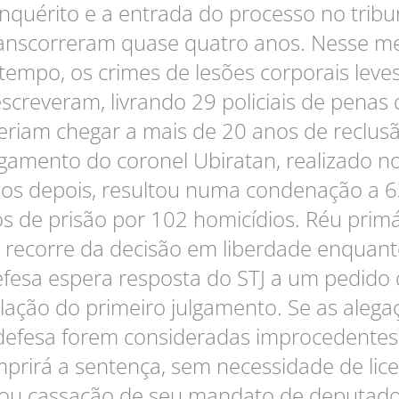
inquérito e a entrada do processo no tribu
anscorreram quase quatro anos. Nesse m
tempo, os crimes de lesões corporais leve
screveram, livrando 29 policiais de penas
riam chegar a mais de 20 anos de reclus
lgamento do coronel Ubiratan, realizado n
os depois, resultou numa condenação a 
s de prisão por 102 homicídios. Réu primá
e recorre da decisão em liberdade enquant
fesa espera resposta do STJ a um pedido
lação do primeiro julgamento. Se as alega
defesa forem consideradas improcedentes,
prirá a sentença, sem necessidade de lic
ou cassação de seu mandato de deputad