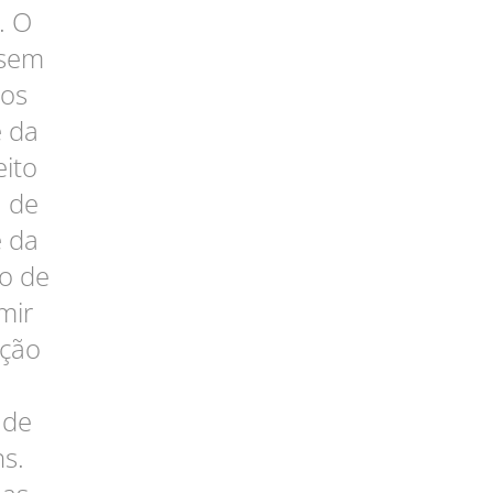
. O
 sem
dos
 da
eito
a de
e da
o de
mir
nção
 de
s.