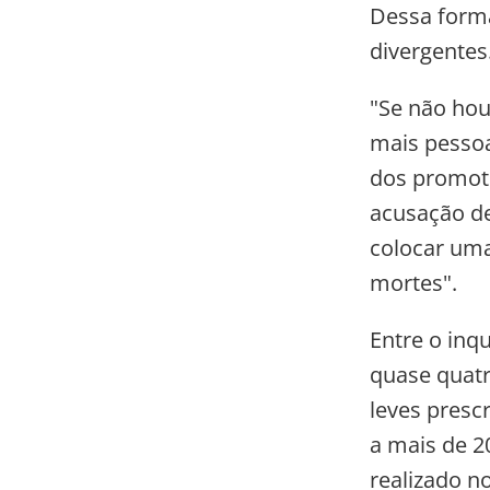
Dessa forma
divergentes
"Se não hou
mais pessoa
dos promoto
acusação de
colocar uma
mortes".
Entre o inq
quase quatr
leves presc
a mais de 2
realizado n