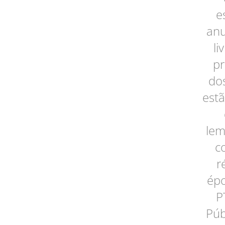
e
anu
li
pr
dos
estã
lem
c
r
épo
P
Púb