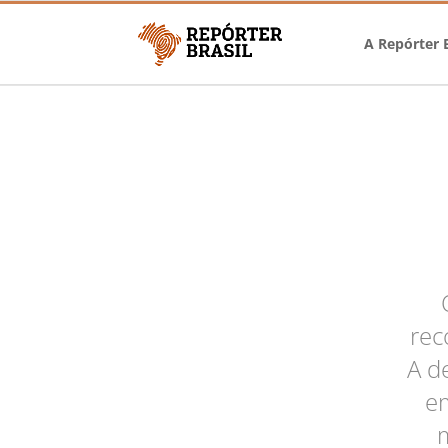
A Repórter B
rec
A d
e
m