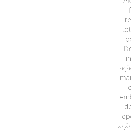
Al
r
to
lo
De
i
açã
mai
Fe
lem
de
op
ação