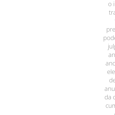
o 
tr
pre
pode
ju
an
ano
el
de
anu
da 
cum