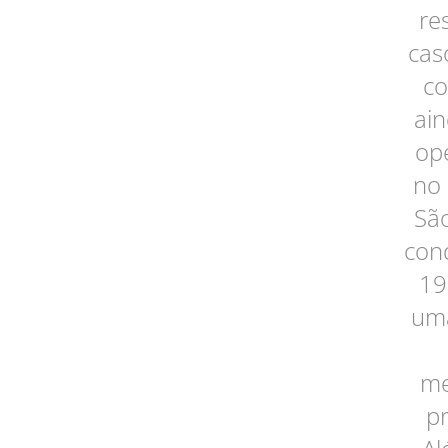
re
cas
co
ai
ope
no 
São
con
19
uma
me
p