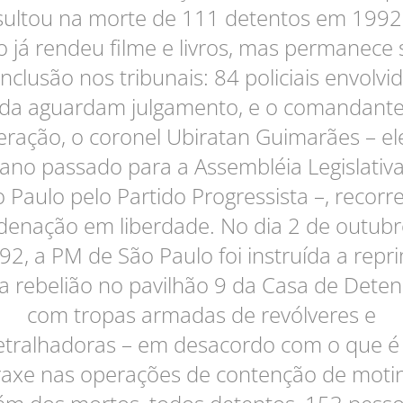
sultou na morte de 111 detentos em 1992
o já rendeu filme e livros, mas permanece
nclusão nos tribunais: 84 policiais envolvi
nda aguardam julgamento, e o comandante
ração, o coronel Ubiratan Guimarães – el
ano passado para a Assembléia Legislativ
 Paulo pelo Partido Progressista –, recorr
denação em liberdade. No dia 2 de outubr
92, a PM de São Paulo foi instruída a repri
 rebelião no pavilhão 9 da Casa de Dete
com tropas armadas de revólveres e
tralhadoras – em desacordo com o que é
raxe nas operações de contenção de motin