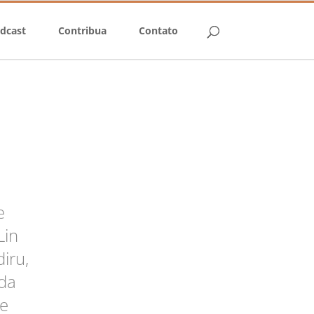
dcast
Contribua
Contato
e
 Lin
iru,
da
ue