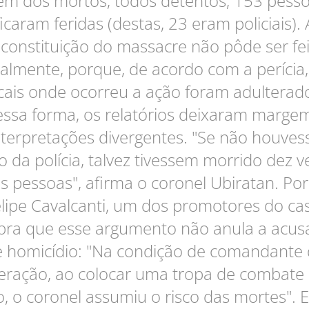
ém dos mortos, todos detentos, 153 pess
ficaram feridas (destas, 23 eram policiais). 
econstituição do massacre não pôde ser fei
talmente, porque, de acordo com a perícia,
cais onde ocorreu a ação foram adulterad
ssa forma, os relatórios deixaram marge
nterpretações divergentes. "Se não houves
o da polícia, talvez tivessem morrido dez v
s pessoas", afirma o coronel Ubiratan. Po
lipe Cavalcanti, um dos promotores do ca
bra que esse argumento não anula a acus
 homicídio: "Na condição de comandante
eração, ao colocar uma tropa de combate
, o coronel assumiu o risco das mortes". 