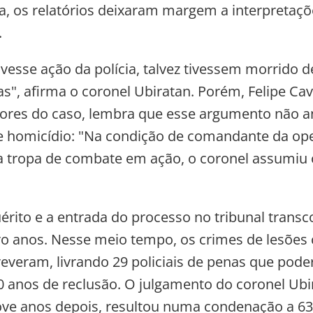
, os relatórios deixaram margem a interpretaçõ
.
vesse ação da polícia, talvez tivessem morrido d
s", afirma o coronel Ubiratan. Porém, Felipe Cav
res do caso, lembra que esse argumento não a
 homicídio: "Na condição de comandante da ope
 tropa de combate em ação, o coronel assumiu o
uérito e a entrada do processo no tribunal trans
o anos. Nesse meio tempo, os crimes de lesões 
reveram, livrando 29 policiais de penas que pod
0 anos de reclusão. O julgamento do coronel Ubi
ove anos depois, resultou numa condenação a 6