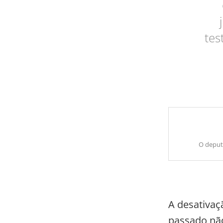
tes
O deput
A desativaç
passado não