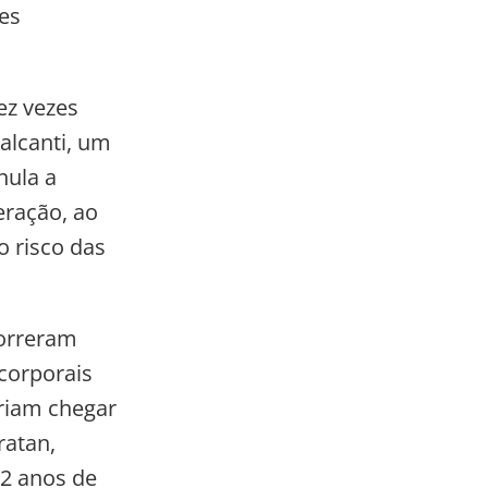
es
ez vezes
alcanti, um
nula a
ração, ao
 risco das
correram
corporais
eriam chegar
ratan,
32 anos de