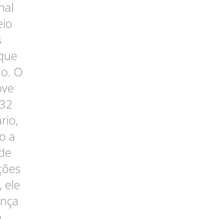
nal
eio
s
 que
ão. O
ove
632
rio,
o a
 de
ções
 ele
ença
o