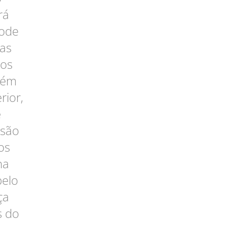
rá
pode
 as
sos
mbém
rior,
e
ssão
os
na
pelo
ça
s do